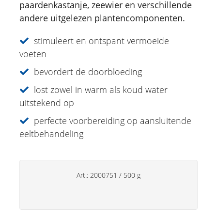
paardenkastanje, zeewier en verschillende
andere uitgelezen plantencomponenten.
Sun Care
Specialiteiten
stimuleert en ontspant vermoeide
voeten
Lipverzorging
bevordert de doorbloeding
Deo's
lost zowel in warm als koud water
Handverzorging
uitstekend op
Huishoudsproducten
perfecte voorbereiding op aansluitende
eeltbehandeling
Art.:
2000751
/
500 g