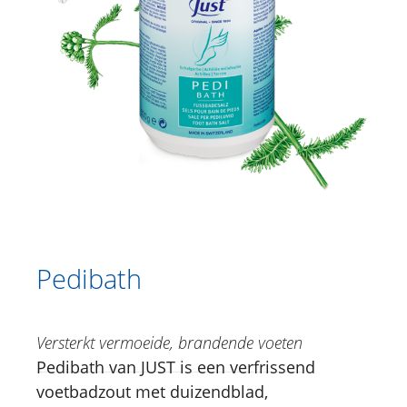
Catalogus
Douche
Lichaamsverzorging
Kruidencrèmes
Voetverzorging
Paardenkastanje | Muisdoorn |
Rozenkransje Aderengel
Pedibath
Pedicream
Pedibath
Pedibalm
Gesichtsverzorging
Versterkt vermoeide, brandende voeten
Pedibath van JUST is een verfrissend
Just for Men
voetbadzout met duizendblad,
Aromatherapie