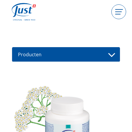
Producten
Gastgeefster worden
Consulente worden
Producten
Gids
Nieuwe producten
Vind een consultant
Aanbiedingen
High Light
Bad
Haarverzorging