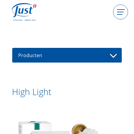
Producten
Gastgeefster worden
Consulente worden
Producten
Gids
Nieuwe producten
Vind een consultant
Aanbiedingen
High Light
High Light
HIGHLIGHT Dode Zee Zout | Spirulina
Detox Body Peeling
HIGHLIGHT Fast Protection
Handcream