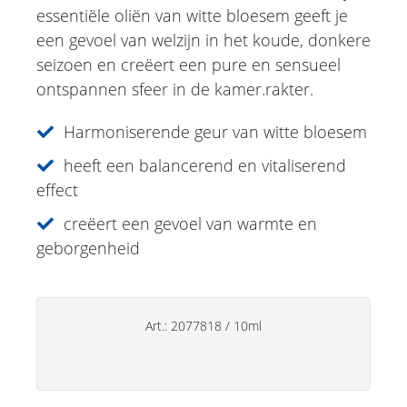
essentiële oliën van witte bloesem geeft je
Douche
een gevoel van welzijn in het koude, donkere
seizoen en creëert een pure en sensueel
Lichaamsverzorging
ontspannen sfeer in de kamer.rakter.
Kruidencrèmes
Harmoniserende geur van witte bloesem
Voetverzorging
heeft een balancerend en vitaliserend
Gesichtsverzorging
effect
Just for Men
creëert een gevoel van warmte en
geborgenheid
Aromatherapie
Sun Care
Specialiteiten
Art.:
2077818
/
10ml
Lipverzorging
Deo's