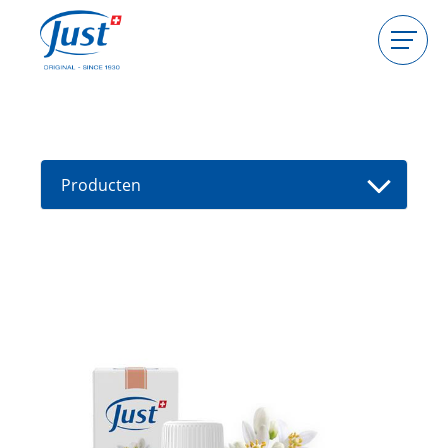
Producten
Gastgeefster worden
Consulente worden
Producten
Gids
Nieuwe producten
Vind een consultant
Aanbiedingen
High Light
HIGHLIGHT Dode Zee Zout | Spirulina
Detox Body Peeling
HIGHLIGHT Fast Protection
Handcream