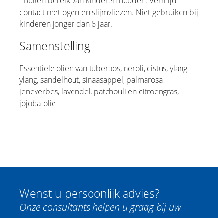
Buiten bereik van kinderen houden. Vermijd
contact met ogen en slijmvliezen. Niet gebruiken bij
kinderen jonger dan 6 jaar.
Samenstelling
Essentiële oliën van tuberoos, neroli, cistus, ylang
ylang, sandelhout, sinaasappel, palmarosa,
jeneverbes, lavendel, patchouli en citroengras,
jojoba-olie
Wenst u persoonlijk advies?
Onze consultants helpen u graag bij uw