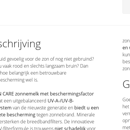
chrijving
zon
en 
kun
uid gevoelig voor de zon of nog niet gebruind?
bes
 vaak rood en slechts langzaam bruin? Dan
zon
 hoe belangrijk een betrouwbare
escherming wel is.
G
 CARE zonnemelk met
beschermingsfactor
Goe
t een uitgebalanceerd
UV-A-/UV-B-
het
system
van de nieuwste generatie en
biedt u een
ver
ete bescherming
tegen zonnebrand. Minerale
opn
 versterken de breedbandfilters. De innovatieve
met
-filterformule is trouwens
niet schadelijk
voor