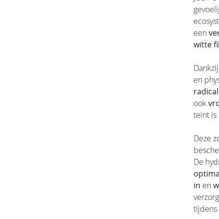
gevoel
ecosys
een
ve
witte f
Dankzij
en phys
radica
ook
vr
teint i
Deze z
bescher
De hydr
optima
in
en
w
verzorg
tijden