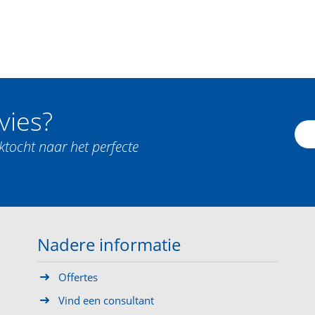
vies?
ktocht naar het perfecte
Nadere informatie
Offertes
Vind een consultant