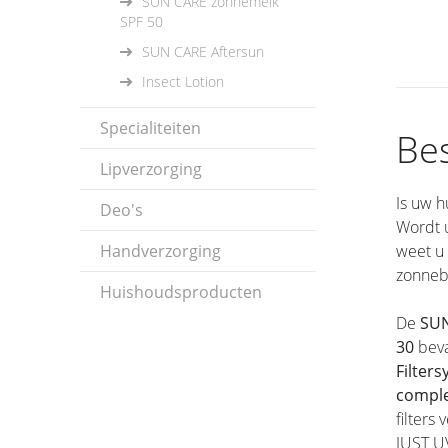
SUN CARE zonnemelk
SPF 50
SUN CARE Aftersun
Insect Lotion
Specialiteiten
Bes
Lipverzorging
Is uw h
Deo's
Wordt u
Handverzorging
weet u
zonneb
Huishoudsproducten
De
SUN
30
beva
Filter
compl
filters
JUST UV