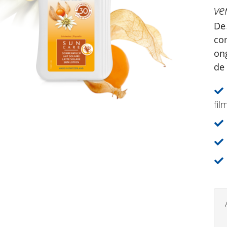
ve
De
co
on
de 
fil