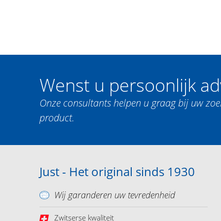
Wenst u persoonlijk ad
Onze consultants helpen u graag bij uw zoe
product.
Just - Het original sinds 1930
Wij garanderen uw tevredenheid
Zwitserse kwaliteit