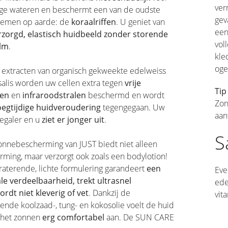
ver
ige wateren en beschermt een van de oudste
gev
temen op aarde: de
koraalriffen
. U geniet van
een
rzorgd, elastisch huidbeeld zonder storende
vol
ilm
.
kle
oge
 extracten van organisch gekweekte edelweiss
alis worden uw cellen extra tegen
vrije
Tip
len
en
infraroodstralen
beschermd en wordt
Zon
oegtijdige huidveroudering
tegengegaan. Uw
aan
s egaler en u
ziet er jonger uit
.
S
onnebescherming van JUST biedt niet alleen
ming, maar verzorgt ook zoals een bodylotion!
aterende, lichte formulering garandeert
een
Eve
le verdeelbaarheid, trekt ultrasnel
ede
ordt niet kleverig of vet
. Dankzij de
vit
ende koolzaad-, tung- en kokosolie voelt de huid
s het zonnen
erg comfortabel
aan. De SUN CARE