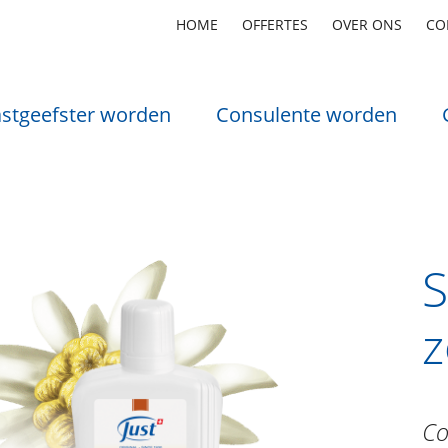
HOME
OFFERTES
OVER ONS
CO
stgeefster worden
Consulente worden
z
Co