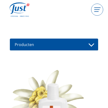
Producten
Gastgeefster worden
Consulente worden
Producten
Gids
Nieuwe producten
Vind een consultant
Aanbiedingen
High Light
Bad
Haarverzorging