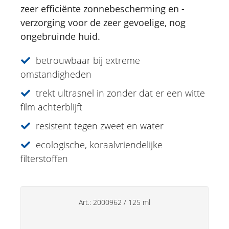
Insect Lotion
zeer efficiënte zonnebescherming en -
verzorging voor de zeer gevoelige, nog
Specialiteiten
ongebruinde huid.
Lipverzorging
betrouwbaar bij extreme
Deo's
omstandigheden
trekt ultrasnel in zonder dat er een witte
Handverzorging
film achterblijft
Huishoudsproducten
resistent tegen zweet en water
ecologische, koraalvriendelijke
filterstoffen
Art.:
2000962
/
125 ml