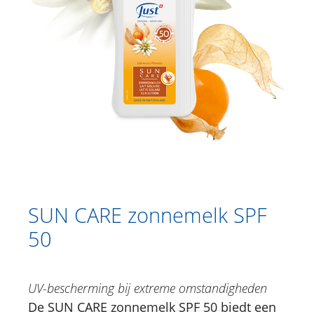
Catalogus
Douche
Lichaamsverzorging
Kruidencrèmes
Voetverzorging
Gesichtsverzorging
Just for Men
Aromatherapie
SUN CARE zonnemelk SPF
50
Sun Care
SUN CARE zonnemelk SPF 30
SUN CARE zonnemelk SPF 50
UV-bescherming bij extreme omstandigheden
SUN CARE Aftersun
De SUN CARE zonnemelk SPF 50 biedt een