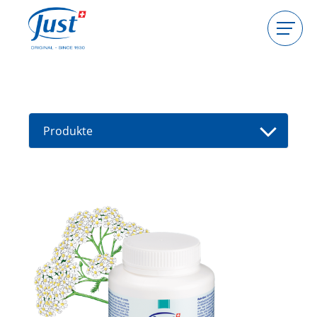
Produkte
Gastgeberin werden
Beraterin werden
Produkte
Ratgeber
Neue Produkte
Berater(in) finden
Angebote
High Light
Baden
Haarpflege