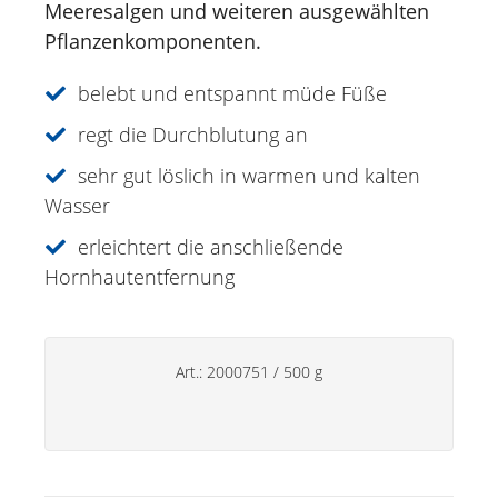
Meeresalgen und weiteren ausgewählten
Pflanzenkomponenten.
Sonnencreme
Spezialitäten
belebt und entspannt müde Füße
Lippenpflege
regt die Durchblutung an
sehr gut löslich in warmen und kalten
Deos
Wasser
Handpflege
erleichtert die anschließende
Haushaltsprodukte
Hornhautentfernung
Art.:
2000751
/
500 g