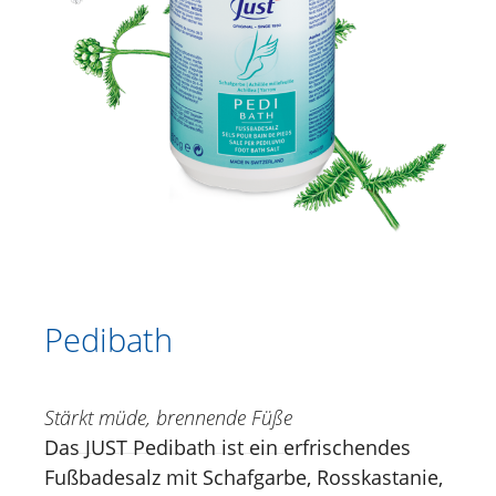
Katalog
Duschen
Körperpflege
Kräutercremen
Fußpflege
Rosskastanie | Mäusedorn |
Antennaria Venengel
Pedibath
Pedicream
Pedibath
Pedibalm
Gesichtspflege
Stärkt müde, brennende Füße
Das JUST Pedibath ist ein erfrischendes
Just for Men
Fußbadesalz mit Schafgarbe, Rosskastanie,
Aromatherapie