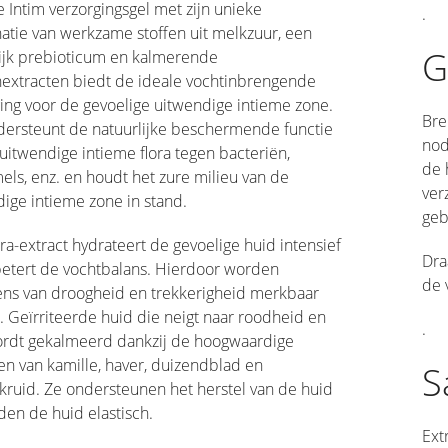
 Intim verzorgingsgel met zijn unieke
.
tie van werkzame stoffen uit melkzuur, een
G
lijk prebioticum en kalmerende
nextracten biedt de ideale vochtinbrengende
ing voor de gevoelige uitwendige intieme zone.
Bre
dersteunt de natuurlijke beschermende functie
nod
uitwendige intieme flora tegen bacteriën,
de 
ls, enz. en houdt het zure milieu van de
ver
ige intieme zone in stand.
geb
ra-extract hydrateert de gevoelige huid intensief
Dra
betert de vochtbalans. Hierdoor worden
de 
ens van droogheid en trekkerigheid merkbaar
t. Geïrriteerde huid die neigt naar roodheid en
.
ordt gekalmeerd dankzij de hoogwaardige
en van kamille, haver, duizendblad en
S
kruid. Ze ondersteunen het herstel van de huid
en de huid elastisch.
Ext