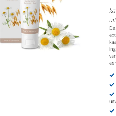
ka
ui
De 
ext
kaa
in
va
een
ui