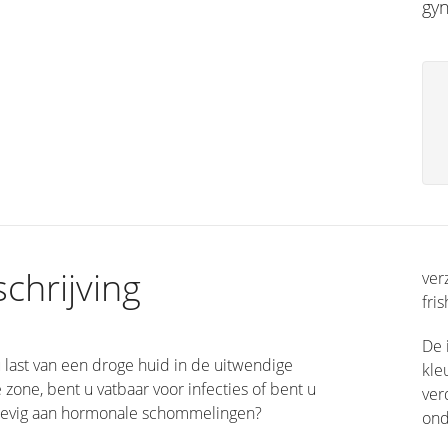
gyn
chrijving
ver
fri
De 
 last van een droge huid in de uitwendige
kle
 zone, bent u vatbaar voor infecties of bent u
ver
evig aan hormonale schommelingen?
ond