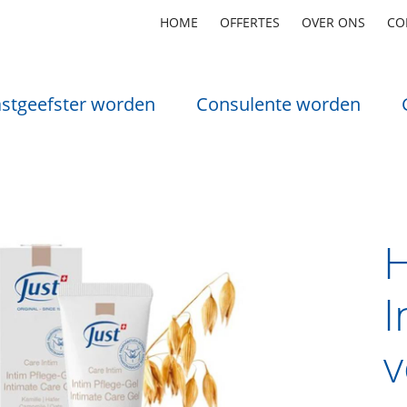
HOME
OFFERTES
OVER ONS
CO
stgeefster worden
Consulente worden
H
I
v