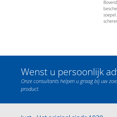
Bovend
bescher
soepel.
scheren
Wenst u persoonlijk ad
Onze consultants helpen u graag bij uw zoe
product.