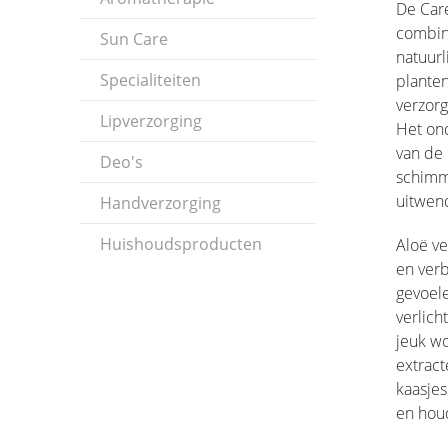
De Care
combina
Sun Care
natuur
Specialiteiten
plante
verzorg
Lipverzorging
Het on
van de 
Deo's
schimme
uitwend
Handverzorging
Huishoudsproducten
Aloë ve
en ver
gevoel
verlich
jeuk w
extract
kaasjes
en houd