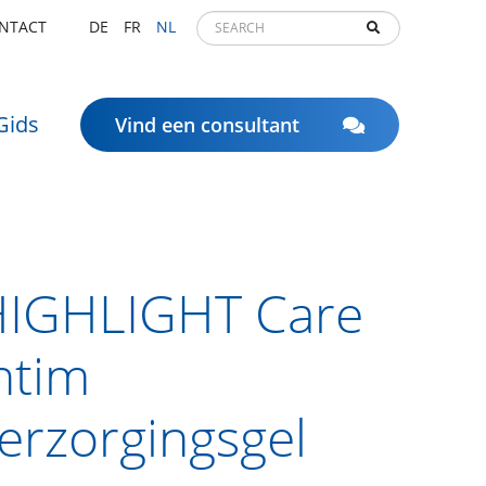
NTACT
DE
FR
NL
Gids
Vind een consultant
IGHLIGHT Care
ntim
erzorgingsgel