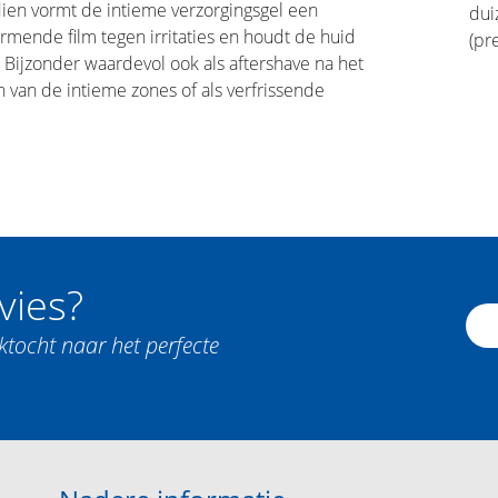
ien vormt de intieme verzorgingsgel een
dui
mende film tegen irritaties en houdt de huid
(pr
 Bijzonder waardevol ook als aftershave na het
 van de intieme zones of als verfrissende
vies?
ktocht naar het perfecte