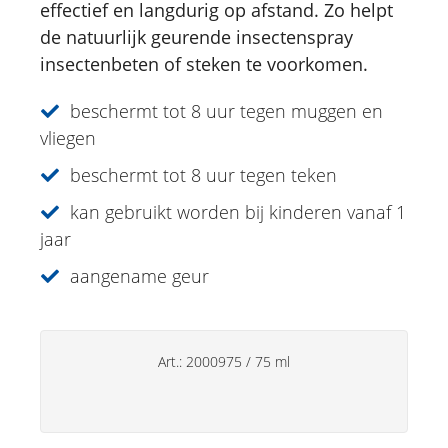
effectief en langdurig op afstand. Zo helpt
Insect Lotion
de natuurlijk geurende insectenspray
Specialiteiten
insectenbeten of steken te voorkomen.
Lipverzorging
beschermt tot 8 uur tegen muggen en
vliegen
Deo's
beschermt tot 8 uur tegen teken
Handverzorging
kan gebruikt worden bij kinderen vanaf 1
Huishoudsproducten
jaar
aangename geur
Art.:
2000975
/
75 ml