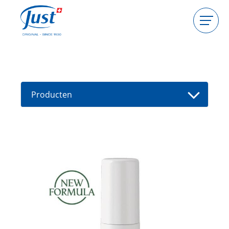
Producten
Gastgeefster worden
Consulente worden
Producten
Gids
Nieuwe producten
Vind een consultant
Aanbiedingen
High Light
Bad
Haarverzorging