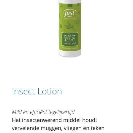
Catalogus
Douche
Lichaamsverzorging
Kruidencrèmes
Voetverzorging
Gesichtsverzorging
Just for Men
Aromatherapie
Insect Lotion
Sun Care
SUN CARE zonnemelk SPF 30
Mild en efficiënt tegelijkertijd
SUN CARE zonnemelk SPF 50
Het insectenwerend middel houdt
vervelende muggen, vliegen en teken
SUN CARE Aftersun