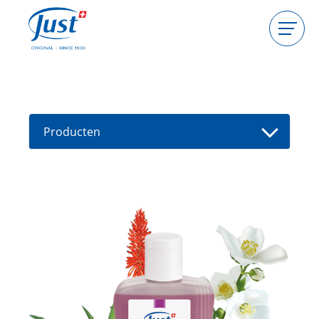
Producten
Gastgeefster worden
Consulente worden
Producten
Gids
Nieuwe producten
Vind een consultant
Aanbiedingen
High Light
Bad
Haarverzorging