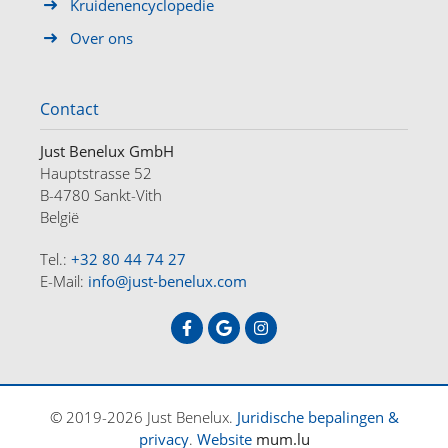
Kruidenencyclopedie
Over ons
Contact
Just Benelux GmbH
Hauptstrasse 52
B-4780 Sankt-Vith
België
Tel.:
+32 80 44 74 27
E-Mail:
info@just-benelux.com
HOME
OFFERTES
OVER ONS
CONTACT
DE
FR
NL
© 2019-2026 Just Benelux.
Juridische bepalingen &
privacy
.
Website
mum.lu