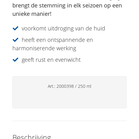
Just for Men
brengt de stemming in elk seizoen op een
unieke manier!
Aromatherapie
voorkomt uitdroging van de huid
Sun Care
heeft een ontspannende en
Specialiteiten
harmoniserende werking
Lipverzorging
geeft rust en evenwicht
Deo's
Handverzorging
Art.:
2000398
/
250 ml
Huishoudsproducten
Beschrijving