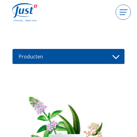
Producten
Gastgeefster worden
Consulente worden
Producten
Gids
Nieuwe producten
Vind een consultant
Aanbiedingen
High Light
Bad
Massageborstel
Eucasol Badzout