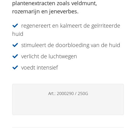
plantenextracten zoals veldmunt,
rozemarijn en jeneverbes.
Aromatherapie
Sun Care
regenereert en kalmeert de geïrriteerde
huid
Specialiteiten
stimuleert de doorbloeding van de huid
Lipverzorging
verlicht de luchtwegen
Deo's
voedt intensief
Handverzorging
Huishoudsproducten
Art.:
2000290
/
250G