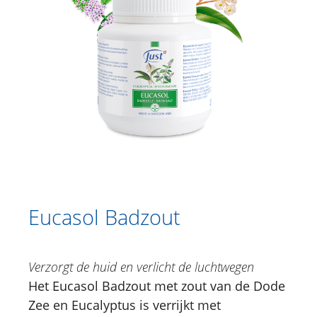
Hooibloem | Edelweiss Schuimbad
Tijm badessence
Jeneverbes badessence
San’Activ-badzout
Haarverzorging
Catalogus
Douche
Lichaamsverzorging
Eucasol Badzout
Kruidencrèmes
Voetverzorging
Verzorgt de huid en verlicht de luchtwegen
Gesichtsverzorging
Het Eucasol Badzout met zout van de Dode
Zee en Eucalyptus is verrijkt met
Just for Men