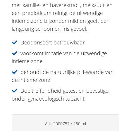
Just for Men
met kamille- en haverextract, melkzuur en
een prebioticum reinigt de uitwendige
Aromatherapie
intieme zone bijzonder mild en geeft een
langdurig schoon en fris gevoel.
Sun Care
Specialiteiten
Deodoriseert betrouwbaar
Lipverzorging
voorkomt irritatie van de uitwendige
intieme zone
Deo's
behoudt de natuurlijke pH-waarde van
Handverzorging
de intieme zone
Huishoudsproducten
Doeltreffendheid getest en bevestigd
onder gynaecologisch toezicht
Art.:
2000757
/
250 ml