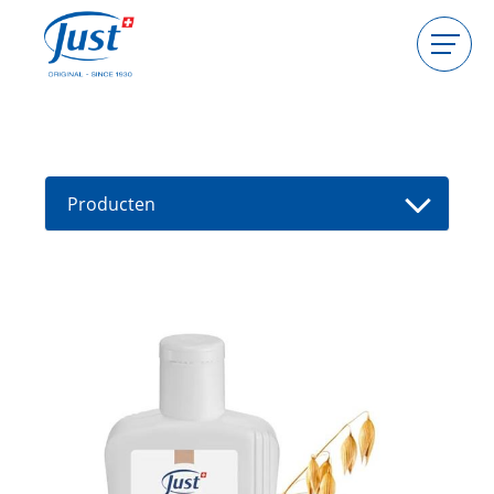
Producten
Gastgeefster worden
Consulente worden
Producten
Gids
Nieuwe producten
Vind een consultant
Aanbiedingen
High Light
Bad
Haarverzorging