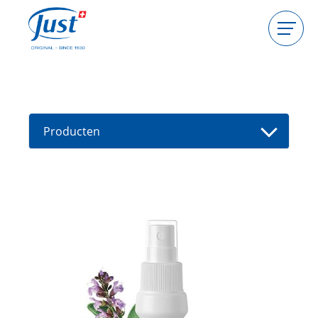
Producten
Gastgeefster worden
Consulente worden
Producten
Gids
Nieuwe producten
Vind een consultant
Aanbiedingen
High Light
Bad
Haarverzorging