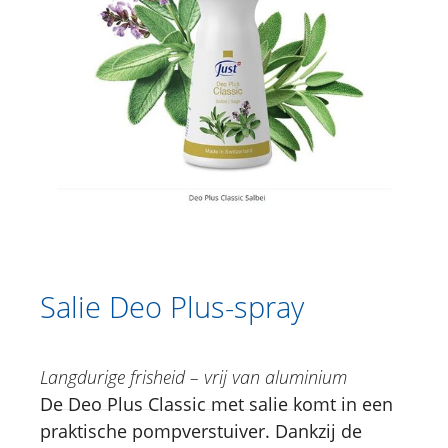
Catalogus
Douche
Lichaamsverzorging
Kruidencrèmes
Voetverzorging
Gesichtsverzorging
Just for Men
Aromatherapie
Salie Deo Plus-spray
Sun Care
Langdurige frisheid – vrij van aluminium
Specialiteiten
De Deo Plus Classic met salie komt in een
Lipverzorging
praktische pompverstuiver. Dankzij de