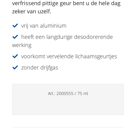
verfrissend pittige geur bent u de hele dag
Deo's
zeker van uzelf.
Alpenvlas Deo Roll-on
Deo Plus Sensual Salie | Alsem
vrij van aluminium
Edelweiss Deo roll-on
heeft een langdurige desodorerende
Salie Deo Plus-spray
werking
Malva Deo Roll-on
voorkomt vervelende lichaamsgeurtjes
JUST FOR MEN Deo Roll-on
zonder drijfgas
Handverzorging
Huishoudsproducten
Art.:
2000555
/
75 ml