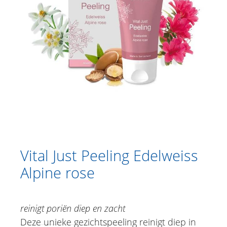
Catalogus
Douche
Lichaamsverzorging
Kruidencrèmes
Voetverzorging
Gesichtsverzorging
Vital Just Face Tonic Edelweiss Alpine
rose
Vital Just Peeling Edelweiss
Vital Just Make-up Remover Edelweiss
Alpine rose
Alpine rose
Vital Just CleansingGel Edelweiss
Alpine rose
Vital Just Peeling Edelweiss Alpine
reinigt poriën diep en zacht
rose
Deze unieke gezichtspeeling reinigt diep in
Vital Just Mask Edelweiss Alpine rose