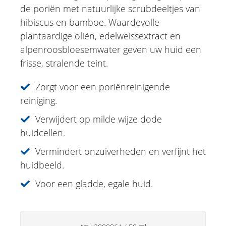
de poriën met natuurlijke scrubdeeltjes van
Vital Just Day Cream Edelweiss Alpine
hibiscus en bamboe. Waardevolle
rose
plantaardige oliën, edelweissextract en
Vital Just Night Cream Edelweiss Alpine
alpenroosbloesemwater geven uw huid een
rose
frisse, stralende teint.
Vital Just 24H Cream Edelweiss Alpine
rose
Zorgt voor een poriënreinigende
Vital Just Serum Edelweiss Alpine rose
reiniging.
Vital Just Hydro Gel Edelweiss Alpine
rose
Verwijdert op milde wijze dode
Vital Just Eye Contour Care Edelweiss
huidcellen.
Alpine
Vermindert onzuiverheden en verfijnt het
VITAL JUST CC Cream Medium
huidbeeld.
Just for Men
Voor een gladde, egale huid.
Aromatherapie
Sun Care