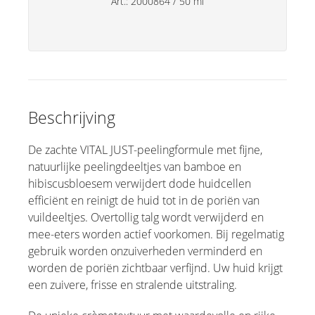
Art.:
2000864
/
50 ml
Specialiteiten
Lipverzorging
Deo's
Handverzorging
Beschrijving
Huishoudsproducten
De zachte VITAL JUST-peelingformule met fijne,
natuurlijke peelingdeeltjes van bamboe en
hibiscusbloesem verwijdert dode huidcellen
efficiënt en reinigt de huid tot in de poriën van
vuildeeltjes. Overtollig talg wordt verwijderd en
mee-eters worden actief voorkomen. Bij regelmatig
gebruik worden onzuiverheden verminderd en
worden de poriën zichtbaar verfijnd. Uw huid krijgt
een zuivere, frisse en stralende uitstraling.