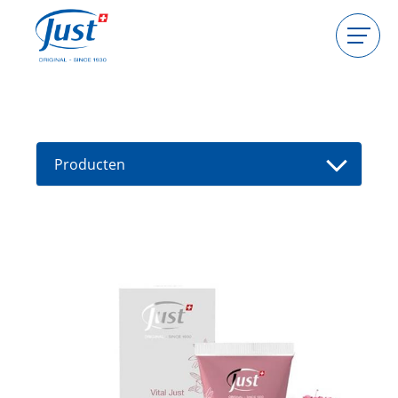
Producten
Gastgeefster worden
Consulente worden
Producten
Gids
Nieuwe producten
Vind een consultant
Aanbiedingen
High Light
Bad
Haarverzorging