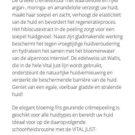
De unieke crèmetextuur met waardevolle en rijke
argan-, moringa- en amandelolie verzorgt uw huid,
maakt haar soepel en zacht, verhoogt de elasticiteit
van de huid en bevordert het regeneratieproces.
Het hibiscusextract in de peeling zorgt voor een
soepel huidgevoel. Naast zijn gladmakende werking
beschermt het tegen vroegtijdige huidveroudering
en hydrateert het samen met het bloemenwater
van de alpenroos intensief. De edelweiss uit Wallis,
die in de hele Vital Just-lijn wordt gebruikt,
ondersteunt de natuurlijke huidvernieuwing en
versterkt de beschermende barrière van de huid.
Geniet van een egale, voelbaar gladde en stralende
huid!
De elegant bloemig-fris geurende crèmepeeling is
geschikt voor alle huidtypes en bereidt uw huid
ideaal voor op de daaropvolgende
schoonheidsroutine met de VITAL JUST-