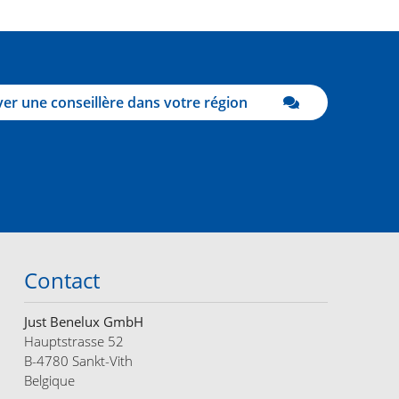
er une conseillère dans votre région
Contact
Just Benelux GmbH
Hauptstrasse 52
B-4780 Sankt-Vith
Belgique