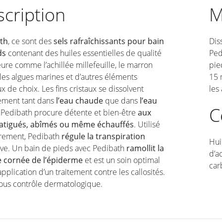
cription
M
th
, ce sont des
sels rafraîchissants pour bain
Dis
ds
contenant des huiles essentielles de qualité
Ped
ure comme l’achillée millefeuille, le marron
pie
 les algues marines et d’autres éléments
15 
x de choix. Les fins cristaux se dissolvent
les
tement tant dans
l’eau chaude
que dans
l’eau
C
. Pedibath procure détente et bien-être
aux
fatigués, abîmés ou même échauffés
. Utilisé
èrement, Pedibath
régule la transpiration
Hui
ive. Un bain de pieds avec Pedibath
ramollit la
d’a
 cornée de l’épiderme
et est un soin optimal
car
’application d’un traitement contre les callosités.
ous contrôle dermatologique.