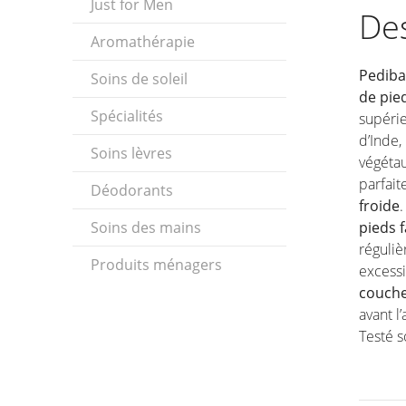
Just for Men
Des
Aromathérapie
Pediba
Soins de soleil
de pie
Spécialités
supérie
d’Inde,
Soins lèvres
végétau
parfai
Déodorants
froide
Soins des mains
pieds 
réguli
Produits ménagers
excess
couche
avant l
Testé s