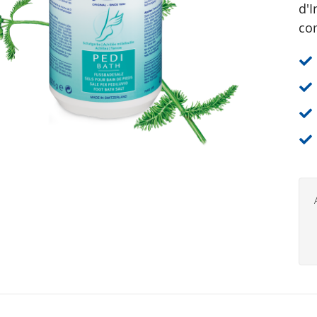
d'I
co