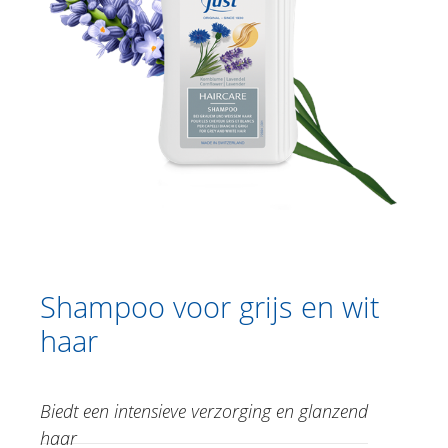
San’Activ Shampoo
Tea tree | Manuca | Rosalina
Shampoo
Shampoo voor grijs en wit haar
Hair Care Express Repair Serum
Shampoo sterk haar
Maske voor sterk haar
Calmoderm hoofdhuidvloeistof
Catalogus
Douche
Shampoo voor grijs en wit
Lichaamsverzorging
haar
Kruidencrèmes
Biedt een intensieve verzorging en glanzend
Voetverzorging
haar