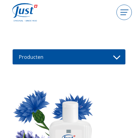
Producten
Gastgeefster worden
Consulente worden
Producten
Gids
Nieuwe producten
Vind een consultant
Aanbiedingen
High Light
Bad
Haarverzorging