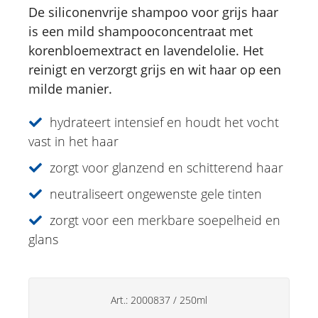
Gesichtsverzorging
De siliconenvrije shampoo voor grijs haar
is een mild shampooconcentraat met
Just for Men
korenbloemextract en lavendelolie. Het
Aromatherapie
reinigt en verzorgt grijs en wit haar op een
milde manier.
Sun Care
Specialiteiten
hydrateert intensief en houdt het vocht
vast in het haar
Lipverzorging
zorgt voor glanzend en schitterend haar
Deo's
neutraliseert ongewenste gele tinten
Handverzorging
zorgt voor een merkbare soepelheid en
Huishoudsproducten
glans
Art.:
2000837
/
250ml