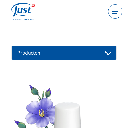
Producten
Gastgeefster worden
Consulente worden
Producten
Gids
Nieuwe producten
Vind een consultant
Aanbiedingen
High Light
Bad
Haarverzorging