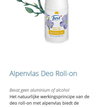
Catalogus
Douche
Lichaamsverzorging
Kruidencrèmes
Voetverzorging
Gesichtsverzorging
Just for Men
Aromatherapie
Alpenvlas Deo Roll-on
Sun Care
Bevat geen aluminium of alcohol
Specialiteiten
Het natuurlijke werkingsprincipe van de
Lipverzorging
deo roll-on met alpenvlas biedt de