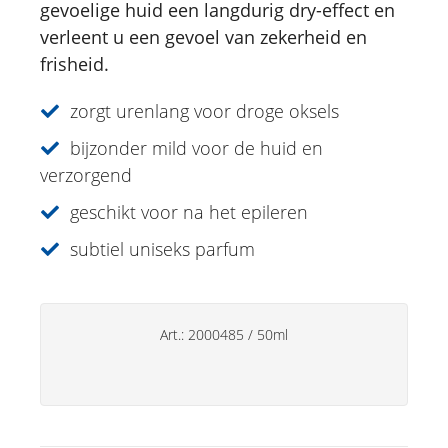
gevoelige huid een langdurig dry-effect en
Deo's
verleent u een gevoel van zekerheid en
Alpenvlas Deo Roll-on
frisheid.
Deo Plus Sensual Salie | Alsem
Edelweiss Deo roll-on
zorgt urenlang voor droge oksels
Salie Deo Plus-spray
bijzonder mild voor de huid en
Malva Deo Roll-on
verzorgend
JUST FOR MEN Deo Roll-on
geschikt voor na het epileren
Handverzorging
subtiel uniseks parfum
Huishoudsproducten
Art.:
2000485
/
50ml