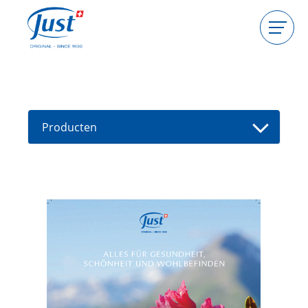
Producten
Gastgeefster worden
Consulente worden
Producten
Gids
Nieuwe producten
Vind een consultant
Aanbiedingen
High Light
Bad
Haarverzorging