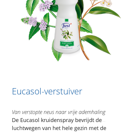
Catalogus
Douche
Lichaamsverzorging
Kruidencrèmes
Voetverzorging
Gesichtsverzorging
Just for Men
Aromatherapie
Eucasol-verstuiver
Guduchi Roll-on etherische oliemix
Lavendel Etherisch Olie
Van verstopte neus naar vrije ademhaling
Tea tree | Manuca | Rosalina
De Eucasol kruidenspray bevrijdt de
Etherisch Olie
luchtwegen van het hele gezin met de
Antistress Etherisch olie