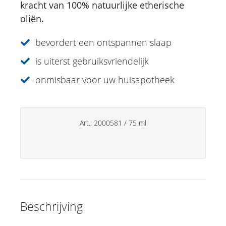
kracht van 100% natuurlijke etherische
Eucasol-verstuiver
oliën.
31 kruiden 20ml
Gardenia Roll-on etherische oliemix
bevordert een ontspannen slaap
Eucalyptus Etherisch olie
is uiterst gebruiksvriendelijk
Lavendelspray
onmisbaar voor uw huisapotheek
Sun Care
Specialiteiten
Art.:
2000581
/
75 ml
Lipverzorging
Deo's
Handverzorging
Huishoudsproducten
Beschrijving