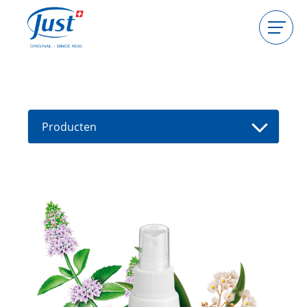
Producten
Gastgeefster worden
Consulente worden
Producten
Gids
Nieuwe producten
Vind een consultant
Aanbiedingen
High Light
Bad
Haarverzorging