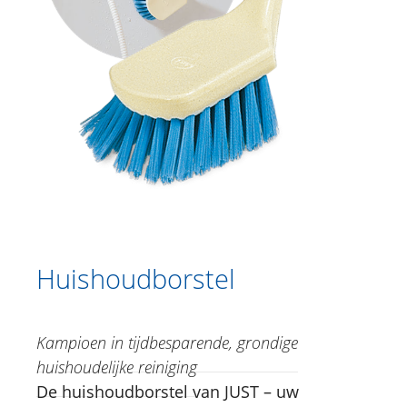
Catalogus
Douche
Lichaamsverzorging
Kruidencrèmes
Voetverzorging
Gesichtsverzorging
Just for Men
Aromatherapie
Huishoudborstel
Sun Care
Kampioen in tijdbesparende, grondige
Specialiteiten
huishoudelijke reiniging
Lipverzorging
De huishoudborstel van JUST – uw