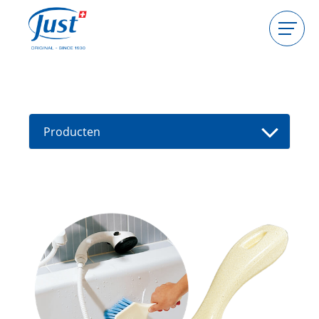
Producten
Gastgeefster worden
Consulente worden
Producten
Gids
Nieuwe producten
Vind een consultant
Aanbiedingen
High Light
Bad
Haarverzorging