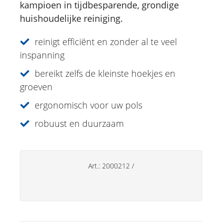
kampioen in tijdbesparende, grondige
Deo's
huishoudelijke reiniging.
Handverzorging
reinigt efficiënt en zonder al te veel
Huishoudsproducten
inspanning
Tuberoller
bereikt zelfs de kleinste hoekjes en
Huishoudborstel
groeven
NR New Formula
ergonomisch voor uw pols
Washandje Nylon
robuust en duurzaam
Air Deo ruimte spray Citroen| Echte
Salie
Art.:
2000212
/