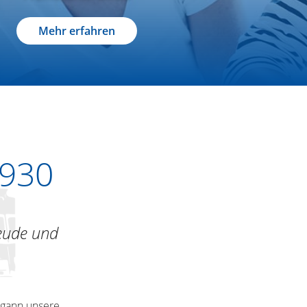
Mehr erfahren
1930
eude und
egann unsere