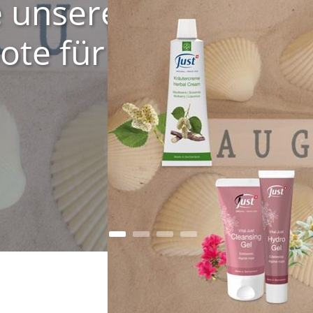
e unsere
te für