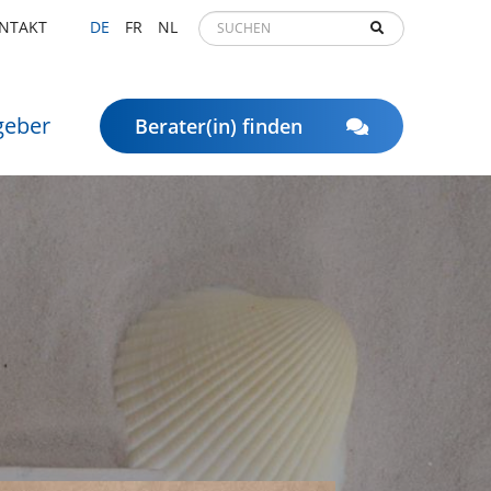
NTAKT
DE
FR
NL
geber
Berater(in) finden