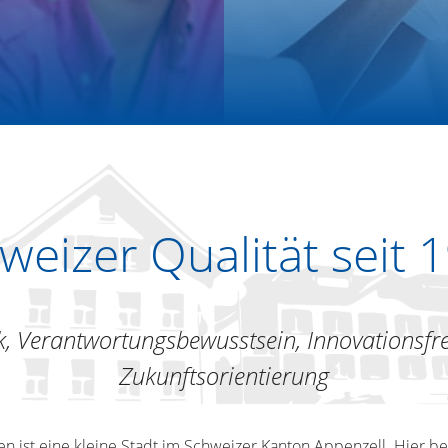
weizer Qualität seit 
, Verantwortungsbewusstsein, Innovationsfr
Zukunftsorientierung
n ist eine kleine Stadt im Schweizer Kanton Appenzell. Hier b