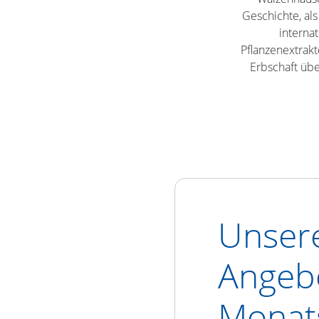
Geschichte, als
interna
Pflanzenextrak
Erbschaft üb
Unser
Angeb
Monat