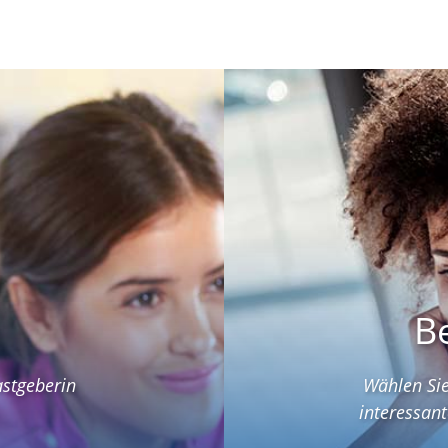
B
astgeberin
Wählen Sie
interessant