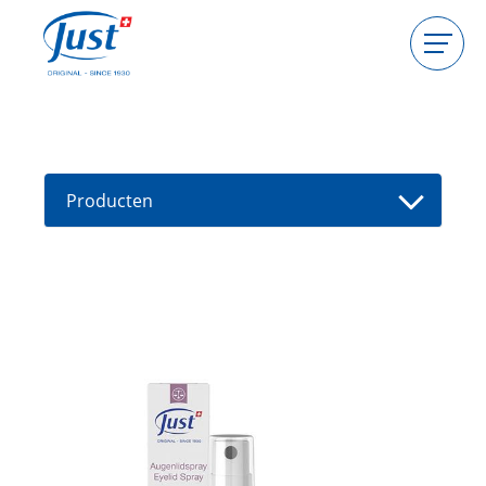
Producten
Gastgeefster worden
Consulente worden
Producten
Gids
Nieuwe producten
Vind een consultant
Aanbiedingen
High Light
Bad
Haarverzorging