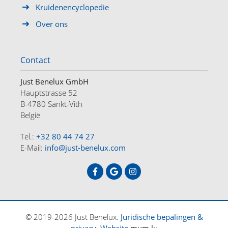
Kruidenencyclopedie
Over ons
Contact
Just Benelux GmbH
Hauptstrasse 52
B-4780 Sankt-Vith
België
Tel.:
+32 80 44 74 27
E-Mail:
info@just-benelux.com
HOME
OFFERTES
OVER ONS
CONTACT
DE
FR
NL
© 2019-2026 Just Benelux.
Juridische bepalingen &