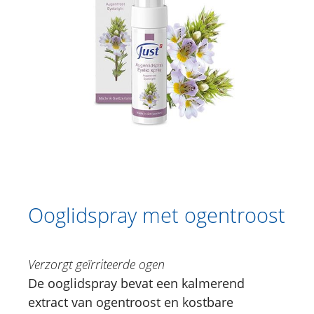
Catalogus
Douche
Lichaamsverzorging
Kruidencrèmes
Voetverzorging
Gesichtsverzorging
Just for Men
Aromatherapie
Ooglidspray met ogentroost
Sun Care
Verzorgt geïrriteerde ogen
Specialiteiten
De ooglidspray bevat een kalmerend
31 kruiden 20ml
extract van ogentroost en kostbare
Alpenkruidenbalsem