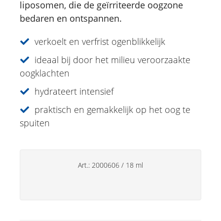
liposomen, die de geïrriteerde oogzone
Eucasol-verstuiver
bedaren en ontspannen.
Appenzeller hooibloemcrème
verkoelt en verfrist ogenblikkelijk
Ooglidspray met ogentroost
Herbal Active Fluid Massage Roll-on
ideaal bij door het milieu veroorzaakte
oogklachten
Lipverzorging
hydrateert intensief
Deo's
praktisch en gemakkelijk op het oog te
Handverzorging
spuiten
Huishoudsproducten
Art.:
2000606
/
18 ml