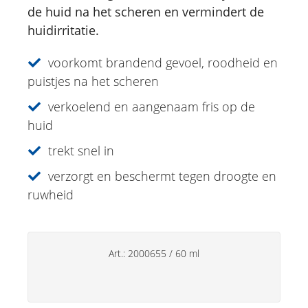
de huid na het scheren en vermindert de
Specialiteiten
huidirritatie.
Lipverzorging
voorkomt brandend gevoel, roodheid en
Deo's
puistjes na het scheren
Handverzorging
verkoelend en aangenaam fris op de
huid
Huishoudsproducten
trekt snel in
verzorgt en beschermt tegen droogte en
ruwheid
Art.:
2000655
/
60 ml