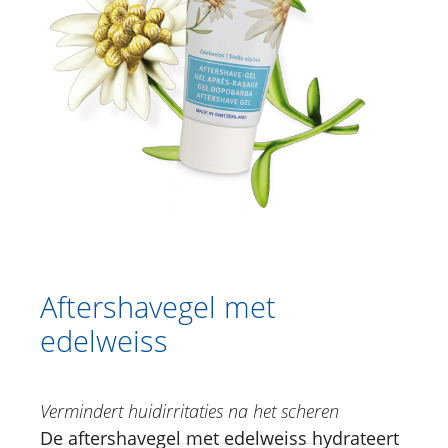
Catalogus
Douche
Lichaamsverzorging
Kruidencrèmes
Voetverzorging
Gesichtsverzorging
Just for Men
Aftershavegel met edelweiss
Aftershavegel met
JUST FOR MEN shower gel
edelweiss
JUST FOR MEN deo roll-on
Aromatherapie
Vermindert huidirritaties na het scheren
Sun Care
De aftershavegel met edelweiss hydrateert