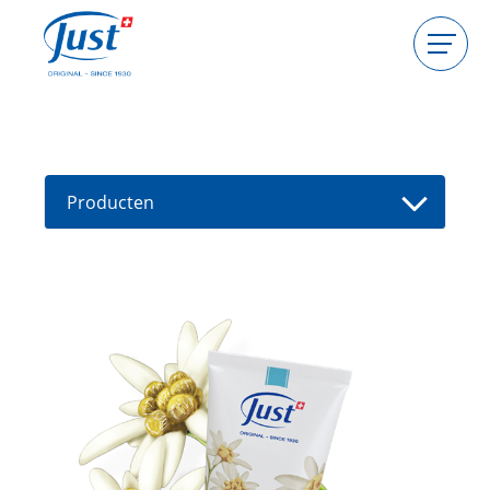
Producten
Gastgeefster worden
Consulente worden
Producten
Gids
Nieuwe producten
Vind een consultant
Aanbiedingen
High Light
Bad
Haarverzorging