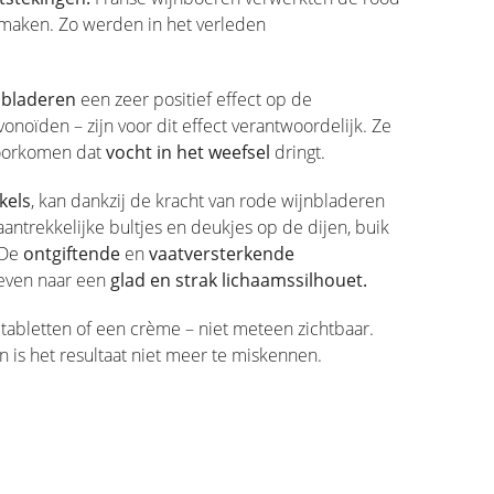
 maken. Zo werden in het verleden
nbladeren
een zeer positief effect op de
noïden – zijn voor dit effect verantwoordelijk. Ze
voorkomen dat
vocht in het weefsel
dringt.
kels
, kan dankzij de kracht van rode wijnbladeren
aantrekkelijke bultjes en deukjes op de dijen, buik
 De
ontgiftende
en
vaatversterkende
reven naar een
glad en strak lichaamssilhouet.
n tabletten of een crème – niet meteen zichtbaar.
 is het resultaat niet meer te miskennen.