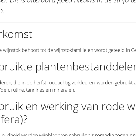
n.
rkomst
 wijnstok behoort tot de wijnstokfamilie en wordt geteeld in Ce
bruikte plantenbestanddele
eren, die in de herfst roodachtig verkleuren, worden gebruikt a
ïden, rutine, tannines en mineralen.
ruik en werking van rode wi
ifera)?
de oudheid werden wijnbladeren gebruikt als
remedie tegen on