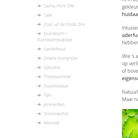
Sacha Inchi Olie
gekleu
huida
Salie
Zout uit de Dode Zee
Intuss
Duindoorn /
aderfu
Duindoornpulpolie
hebbe
Sandelhout
Wie ‘s 
Zwarte komijnolie
op verl
Spirulina
of bov
Theeboomolie
eigen
Duivelsklauw
Natuurl
Tijm
Maar n
Jeneverbes
Smeerwortel
Wierook