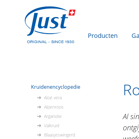
Producten
Ga
Ro
Kruidenencyclopedie
Aloë vera
Alpenroos
Al si
Arganolie
ontgi
Valkruid
Blaasjeswingerd
weefs