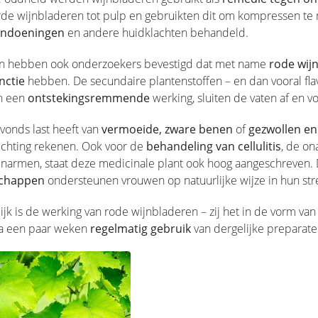
rde wijnbladeren tot pulp en gebruikten dit om kompressen te
andoeningen
en andere huidklachten behandeld.
en hebben ook onderzoekers bevestigd dat met name
rode wij
nctie
hebben. De secundaire plantenstoffen – en dan vooral flavo
n een
ontstekingsremmende
werking, sluiten de vaten af en 
avonds last heeft van
vermoeide, zware benen
of
gezwollen en
ichting rekenen. Ook voor de
behandeling van cellulitis
, de on
enarmen, staat deze medicinale plant ook hoog aangeschreven.
schappen
ondersteunen vrouwen op natuurlijke wijze in hun st
ijk is de werking van rode wijnbladeren – zij het in de vorm va
a een paar weken
regelmatig gebruik
van dergelijke preparaten