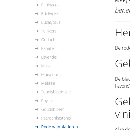
Echinacea
bene
Edelweiss
Eucalyptus
He
Tuinkers
Guduchi
De rode
Kamille
Lavendel
Ge
Malva
Muisdoorn
De blad
Melisse
flavono
Teunisbloemolie
Geb
Physalis
Goudsbloem
vin
Paardenkastanja
Rode wijnbladeren
Al in 