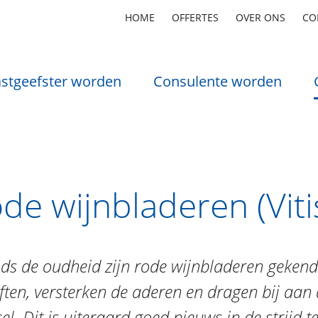
HOME
OFFERTES
OVER ONS
CO
stgeefster worden
Consulente worden
de wijnbladeren (Vitis
nds de oudheid zijn rode wijnbladeren geken
ften, versterken de aderen en dragen bij aan d
el. Dit is uiteraard goed nieuws in de strijd t