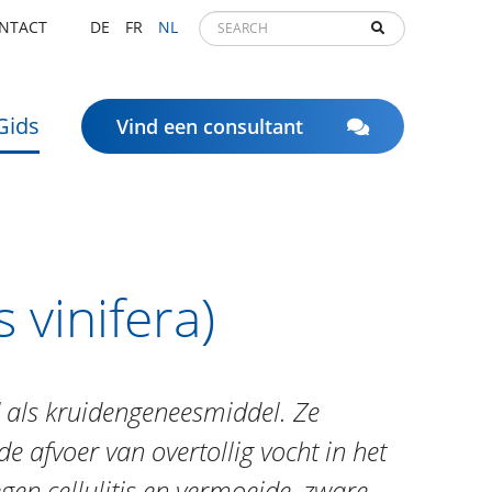
NTACT
DE
FR
NL
Gids
Vind een consultant
 vinifera)
d als kruidengeneesmiddel. Ze
e afvoer van overtollig vocht in het
egen cellulitis en vermoeide, zware