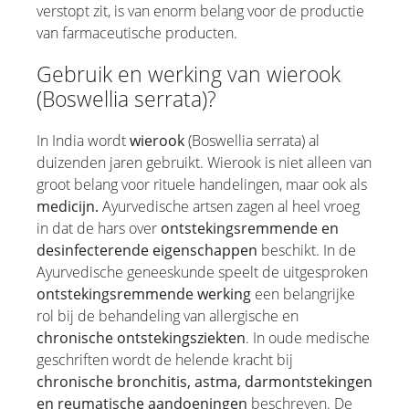
verstopt zit, is van enorm belang voor de productie
Salie
van farmaceutische producten.
Zout uit de Dode Zee
Gebruik en werking van wierook
Duindoorn / Duindoornpulpolie
(Boswellia serrata)?
Sandelhout
Zwarte komijnolie
In India wordt
wierook
(Boswellia serrata) al
Spirulina
duizenden jaren gebruikt. Wierook is niet alleen van
Theeboomolie
groot belang voor rituele handelingen, maar ook als
medicijn.
Ayurvedische artsen zagen al heel vroeg
Duivelsklauw
in dat de hars over
ontstekingsremmende en
Tijm
desinfecterende eigenschappen
beschikt. In de
Jeneverbes
Ayurvedische geneeskunde speelt de uitgesproken
Smeerwortel
ontstekingsremmende werking
een belangrijke
rol bij de behandeling van allergische en
Wierook
chronische ontstekingsziekten
. In oude medische
geschriften wordt de helende kracht bij
chronische bronchitis, astma, darmontstekingen
en reumatische aandoeningen
beschreven. De