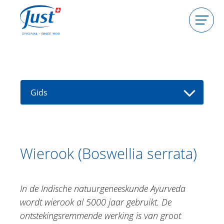
Producten
Gastgeefster worden
Consulente worden
Gids
Gids
Kruidenencyclopedie
Vind een consultant
Aloë vera
Wierook (Boswellia serrata)
Alpenroos
Arganolie
In de Indische natuurgeneeskunde Ayurveda
Valkruid
wordt wierook al 5000 jaar gebruikt. De
Blaasjeswingerd
ontstekingsremmende werking is van groot
Echinacea