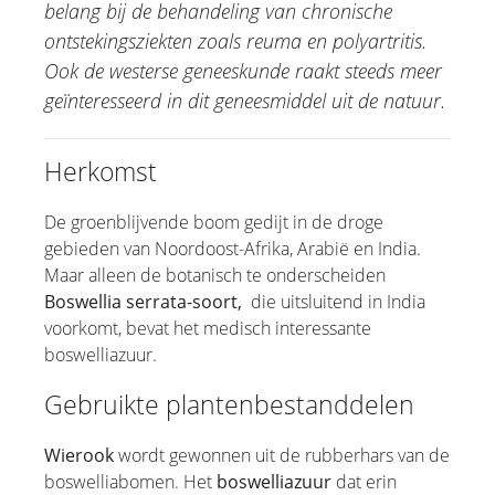
belang bij de behandeling van chronische
Edelweiss
ontstekingsziekten zoals reuma en polyartritis.
Eucalyptus
Ook de westerse geneeskunde raakt steeds meer
Tuinkers
geïnteresseerd in dit geneesmiddel uit de natuur.
Guduchi
Kamille
Herkomst
Lavendel
Malva
De groenblijvende boom gedijt in de droge
gebieden van Noordoost-Afrika, Arabië en India.
Muisdoorn
Maar alleen de botanisch te onderscheiden
Melisse
Boswellia serrata-soort,
die uitsluitend in India
Teunisbloemolie
voorkomt, bevat het medisch interessante
Physalis
boswelliazuur.
Goudsbloem
Gebruikte plantenbestanddelen
Paardenkastanja
Rode wijnbladeren
Wierook
wordt gewonnen uit de rubberhars van de
boswelliabomen. Het
boswelliazuur
dat erin
Sacha Inchi Olie