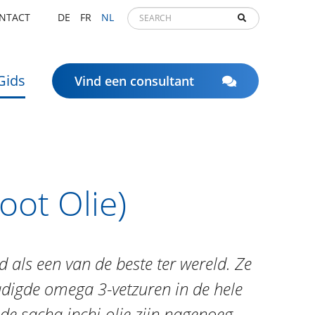
NTACT
DE
FR
NL
Gids
Vind een consultant
oot Olie)
 als een van de beste ter wereld. Ze
digde omega 3-vetzuren in de hele
e sacha inchi-olie zijn nagenoeg