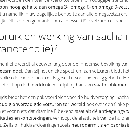
egel worden de noten verwerkt tot bloem of koudgeperste olie. 
on hoog gehalte aan omega 3-, omega 6- en omega 9-vetz
t u namelijk in uw dagelijkse behoefte aan alle omegavetzuren
ijk. Dit is de enige manier om alle essentiële vetzuren en voed
ruik en werking van sacha i
canotenolie)?
inchi-olie wordt al eeuwenlang door de inheemse bevolking va
eesmiddel.
Dankzij het unieke spectrum aan vetzuren biedt het
olle olie van de incanoot is geschikt voor inwendig gebruik. H
f effect op de
bloeddruk
en helpt bij
hart- en vaatproblemen
.
jds biedt het een pak voordelen voor de huidverzorging. Sacha 
udig onverzadigde vetzuren ter wereld
ook over een flinke p
niet voor niets dat vitamine E bekend staat als dé
anti-ageingvi
itaties en -ontstekingen
, verhoogt de elasticiteit van de huid
. Zelfs bij huidaandoeningen zoals
neurodermitis en psoriasi