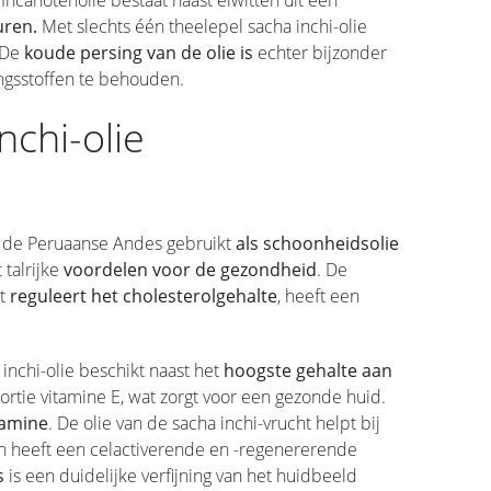
Incanotenolie bestaat naast eiwitten uit een
uren.
Met slechts één theelepel sacha inchi-olie
. De
koude persing van de olie is
echter bijzonder
ingsstoffen te behouden.
nchi-olie
n de Peruaanse Andes gebruikt
als schoonheidsolie
 talrijke
voordelen voor de gezondheid
. De
et
reguleert het cholesterolgehalte
, heeft een
inchi-olie beschikt naast het
hoogste gehalte aan
ortie vitamine E, wat zorgt voor een gezonde huid.
tamine
. De olie van de sacha inchi-vrucht helpt bij
 en heeft een celactiverende en -regenererende
s
is een duidelijke verfijning van het huidbeeld