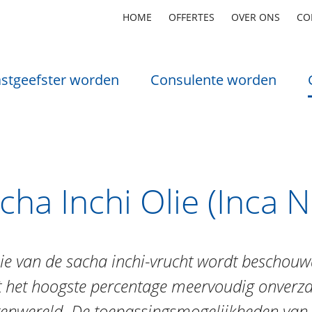
HOME
OFFERTES
OVER ONS
CO
stgeefster worden
Consulente worden
cha Inchi Olie (Inca N
ie van de sacha inchi-vrucht wordt beschouwd
t het hoogste percentage meervoudig onverza
enwereld. De toepassingsmogelijkheden van d