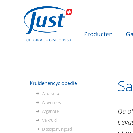
Producten
Ga
Sa
Kruidenencyclopedie
Aloë vera
Alpenroos
De ol
Arganolie
beva
Valkruid
Blaasjeswingerd
plant