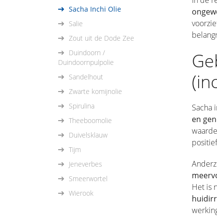
In de r
Sacha Inchi Olie
ongewo
voorzie
Salie
belangr
Zout uit de Dode Zee
Duindoorn /
Geb
Duindoornpulpolie
(in
Sandelhout
Zwarte komijnolie
Spirulina
Sacha 
en gen
Theeboomolie
waardev
Duivelsklauw
positie
Tijm
Anderzi
Jeneverbes
meervo
Smeerwortel
Het is 
Wierook
huidirr
werking