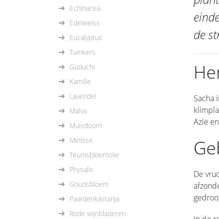
Echinacea
einde
Edelweiss
de st
Eucalyptus
Tuinkers
He
Guduchi
Kamille
Lavendel
Sacha 
klimpla
Malva
Azië en
Muisdoorn
Melisse
Ge
Teunisbloemolie
Physalis
De vruc
Goudsbloem
afzonde
gedroo
Paardenkastanja
Rode wijnbladeren