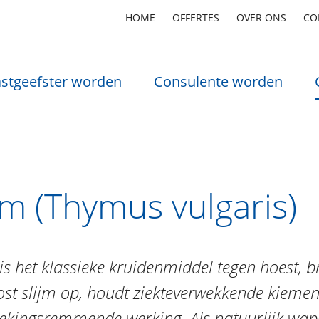
HOME
OFFERTES
OVER ONS
CO
stgeefster worden
Consulente worden
jm (Thymus vulgaris)
is het klassieke kruidenmiddel tegen hoest, br
ost slijm op, houdt ziekteverwekkende kiemen
ekingsremmende werking. Als natuurlijk wape