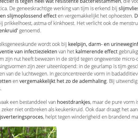
fectief is
tegen heel wat resistente bacteriestammen
, die v
tica. De geneeskrachtige werking van tijm is erkend bij
slijmvli
een slijmoplossend effect
en vergemakkelijkt het ophoesten.
D
bij prikkelhoest, astma of kinkhoest. Het verlicht ook de men
nkruid’
genoemd.
volksgeneeskunde wordt ook bij
keelpijn, darm- en urinewegin
ventie van infectieziekten
van het
kalmerende effect
gebruikg
jm zijn nut heeft bewezen in de strijd tegen ongewenste micro
ingsvormen zijn zeer uiteenlopend: in de geurlamp is tijm gesch
den van de luchtwegen. In geconcentreerde vorm in badadditie
etten
en
vergemakkelijkt het zo de ademhaling
. Bij uitwendi
.
 vaak een bestanddeel van
hoestdrankjes
, maar de pure vorm is
 zeker niet ontbreken als keukenkruid. Ook daar draagt het aa
ijsverteringsproces
, helpt tegen winderigheid en brandend ma