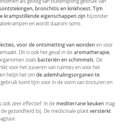
oorkomen als gevolg van buitensporig gebruik van
esontstekingen, bronchitis en kinkhoest.
Tijm
e krampstillende eigenschappen zijn
bijzonder
struatiekrampen en wordt daarom soms
fecties, voor de ontsmetting van wonden
en voor
emaakt. Dit is ook het geval in de
aromatherapie
,
-organismen zoals
bacteriën en schimmels
. De
ikt voor het zuiveren van ruimtes en voor het
ven helpt het om
de ademhalingsorganen te
g gebruik komt tijm voor in de vorm van tincturen en
 ook zeer effectief. In de
mediterrane keuken
mag
n de gezondheid bij. De medicinale plant
versterkt
agzuur.