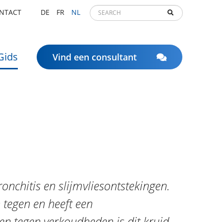
NTACT
DE
FR
NL
Gids
Vind een consultant
onchitis en slijmvliesontstekingen.
 tegen en heeft een
n tegen verkoudheden is dit kruid