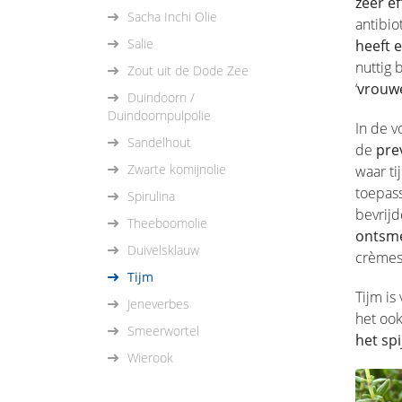
zeer ef
Sacha Inchi Olie
antibio
Salie
heeft 
nuttig 
Zout uit de Dode Zee
‘
vrouwe
Duindoorn /
Duindoornpulpolie
In de 
Sandelhout
de
pre
Zwarte komijnolie
waar ti
toepass
Spirulina
bevrij
Theeboomolie
ontsm
Duivelsklauw
crèmes
Tijm
Tijm is
Jeneverbes
het ook
Smeerwortel
het sp
Wierook