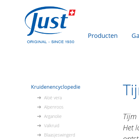
Producten
Ga
Ti
Kruidenencyclopedie
Aloë vera
Alpenroos
Tijm 
Arganolie
Het l
Valkruid
Blaasjeswingerd
ontst