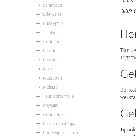
Echinacea
dan o
Edelweiss
Eucalyptus
He
Tuinkers
Guduchi
Tijm be
Kamille
Tegenw
Lavendel
Malva
Ge
Muisdoorn
Melisse
De kost
Teunisbloemolie
werkzam
Physalis
Geb
Goudsbloem
Paardenkastanja
Tijmoli
Rode wijnbladeren