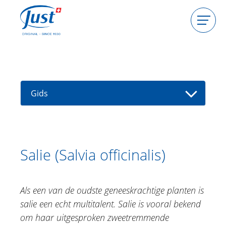
Producten
Gastgeefster worden
Consulente worden
Gids
Gids
Kruidenencyclopedie
Vind een consultant
Aloë vera
Salie (Salvia officinalis)
Alpenroos
Arganolie
Als een van de oudste geneeskrachtige planten is
Valkruid
salie een echt multitalent. Salie is vooral bekend
Blaasjeswingerd
om haar uitgesproken zweetremmende
Echinacea