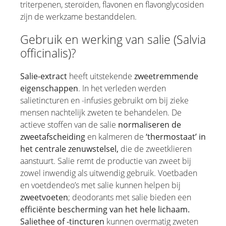
triterpenen, steroïden, flavonen en flavonglycosiden
Salie
zijn de werkzame bestanddelen.
Zout uit de Dode Zee
Gebruik en werking van salie (Salvia
Duindoorn / Duindoornpulpolie
officinalis)?
Sandelhout
Zwarte komijnolie
Salie-extract
heeft uitstekende
zweetremmende
Spirulina
eigenschappen
. In het verleden werden
salietincturen en -infusies gebruikt om bij zieke
Theeboomolie
mensen nachtelijk zweten te behandelen. De
Duivelsklauw
actieve stoffen van de salie
normaliseren de
Tijm
zweetafscheiding
en kalmeren de
‘thermostaat’ in
Jeneverbes
het centrale zenuwstelsel,
die de zweetklieren
aanstuurt. Salie remt de productie van zweet bij
Smeerwortel
zowel inwendig als uitwendig gebruik. Voetbaden
Wierook
en voetdendeo’s met salie kunnen helpen bij
zweetvoeten
; deodorants met salie bieden een
efficiënte bescherming van het hele lichaam.
Saliethee of -tincturen
kunnen overmatig zweten