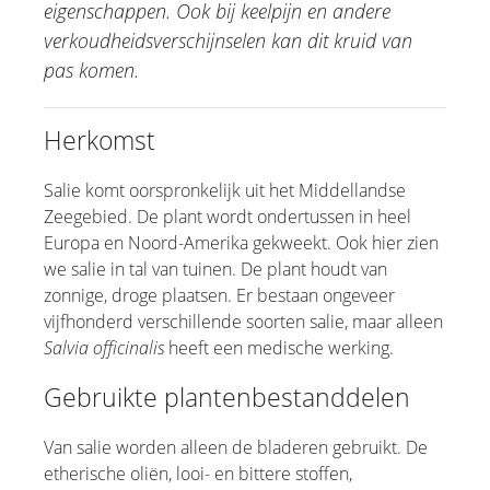
eigenschappen. Ook bij keelpijn en andere
Edelweiss
verkoudheidsverschijnselen kan dit kruid van
Eucalyptus
pas komen.
Tuinkers
Guduchi
Herkomst
Kamille
Lavendel
Salie komt oorspronkelijk uit het Middellandse
Zeegebied. De plant wordt ondertussen in heel
Malva
Europa en Noord-Amerika gekweekt. Ook hier zien
Muisdoorn
we salie in tal van tuinen. De plant houdt van
Melisse
zonnige, droge plaatsen. Er bestaan ongeveer
Teunisbloemolie
vijfhonderd verschillende soorten salie, maar alleen
Salvia officinalis
Physalis
heeft een medische werking.
Goudsbloem
Gebruikte plantenbestanddelen
Paardenkastanja
Rode wijnbladeren
Van salie worden alleen de bladeren gebruikt. De
etherische oliën, looi- en bittere stoffen,
Sacha Inchi Olie