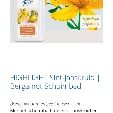
HIGHLIGHT Citroen Etherisch olie
HIGHLIGHT Pedibon (Voetendeo) 30
ml
HIGHLIGHT Echinacea | Siberische
ginseng badessence
HIGHLIGHT Melisse Badessence
HIGHLIGHT Sint-janskruid |
Bergamot Schuimbad
HIGHLIGHT Deep Focus Etherisch olie
HIGHLIGHT White Blossom Etherisch
olie
HIGHLIGHT Sint-janskruid |
HIGHLIGHT Care Intim verzorgingsgel
Bergamot Schuimbad
Bad
Haarverzorging
Brengt lichaam en geest in evenwicht
Met het schuimbad met sint-janskruid en
Catalogus