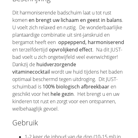
Handverzorging
Dit harmoniserende badschuim laat u tot rust
komen
en brengt uw lichaam en geest in balans
.
Huishoudsproducten
U voelt zich relaxed en rustig. De wonderbaarlijke
plantaardige combinatie uit sint-janskruid en
bergamot heeft een
oppeppend, harmoniserend
en terzelfdertijd
opvrolijkend effect
. Na dit JUST-
bad voelt u zich ongetwijfeld veel evenwichtiger!
Dankzij de
huidverzorgende
vitaminecocktail
wordt uw huid tijdens het baden
optimaal beschermd tegen uitdroging. Dit JUST-
schuimbad is
100% biologisch afbreekbaar
en
geschikt voor het
hele gezin
. Het brengt u en uw
kinderen tot rust en zorgt voor een ontspannen,
welbehaaglijk gevoel.
Gebruik
1-2 keer de inhoud van de dop (10-15 ml) in