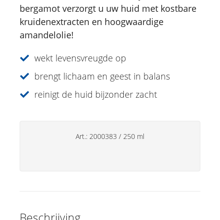
bergamot verzorgt u uw huid met kostbare
Douche
kruidenextracten en hoogwaardige
amandelolie!
Lichaamsverzorging
Kruidencrèmes
wekt levensvreugde op
Voetverzorging
brengt lichaam en geest in balans
reinigt de huid bijzonder zacht
Gesichtsverzorging
Just for Men
Aromatherapie
Art.:
2000383
/
250 ml
Sun Care
Specialiteiten
Lipverzorging
Beschrijving
Deo's