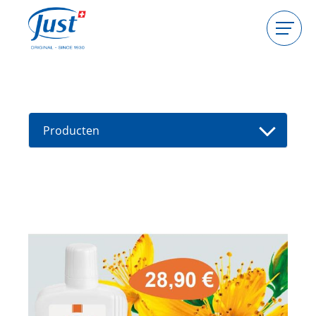
Producten
Gastgeefster worden
Consulente worden
Producten
Gids
Nieuwe producten
Vind een consultant
Aanbiedingen
High Light
HIGHLIGHT Dode Zee Zout | Spirulina
Detox Body Peeling
HIGHLIGHT Fast Protection
Handcream