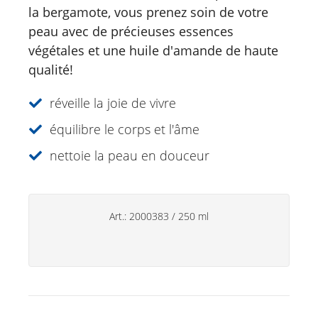
Catalogue
la bergamote, vous prenez soin de votre
peau avec de précieuses essences
Douche
végétales et une huile d'amande de haute
Soins corporels
qualité!
Crèmes à base de plantes
réveille la joie de vivre
Soins des pieds
équilibre le corps et l'âme
Soins du visage
nettoie la peau en douceur
Just for Men
Aromathérapie
Art.:
2000383
/
250 ml
Soins de soleil
Spécialités
Soins lèvres