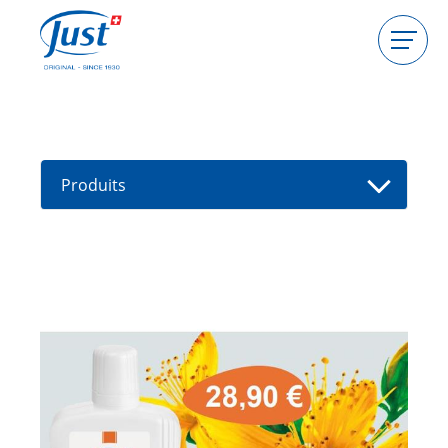
Produits
Devenir hôtesse
Devenir conseillère
Produits
Guides
Nouveaux produits
Trouver un(e) conseiller(e)
Offres
High Light
HIGHLIGHT Sel de la Mer Morte |
Spiruline Detox Body Peeling
HIGHLIGHT Fast Protection
Handcream