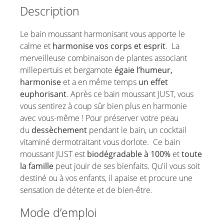
Déodorants
Description
Soins des mains
Le bain moussant harmonisant vous apporte le
calme et
harmonise vos corps et esprit
. La
Produits ménagers
merveilleuse combinaison de plantes associant
millepertuis et bergamote
égaie l’humeur,
harmonise
et a en même temps
un effet
euphorisant
. Après ce bain moussant JUST, vous
vous sentirez à coup sûr bien plus en harmonie
avec vous-même ! Pour préserver votre peau
du
dessèchement
pendant le bain, un cocktail
vitaminé dermotraitant vous dorlote. Ce bain
moussant JUST est
biodégradable à 100%
et
toute
la famille
peut jouir de ses bienfaits. Qu'il vous soit
destiné ou à vos enfants, il apaise et procure une
sensation de détente et de bien-être.
Mode d’emploi