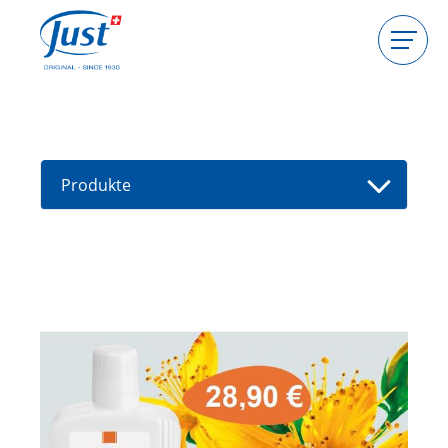
Produkte
Gastgeberin werden
Beraterin werden
Produkte
Ratgeber
Neue Produkte
Berater(in) finden
Angebote
High Light
HIGHLIGHT Salz vom Toten Meer |
Spirulina Detox Body Peeling
HIGHLIGHT Fast Protection
Handcream