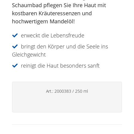
Schaumbad pflegen Sie Ihre Haut mit
Duschen
kostbaren Kräuteressenzen und
hochwertigem Mandelöl!
Körperpflege
Kräutercremen
erweckt die Lebensfreude
Fußpflege
bringt den Körper und die Seele ins
Gleichgewicht
Gesichtspflege
reinigt die Haut besonders sanft
Just for Men
Aromatherapie
Art.:
2000383
/
250 ml
Sonnencreme
Spezialitäten
Lippenpflege
Deos