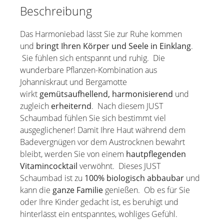
Beschreibung
Handpflege
Das Harmoniebad lässt Sie zur Ruhe kommen
Haushaltsprodukte
und
bringt Ihren Körper und Seele in Einklang
.
Sie fühlen sich entspannt und ruhig. Die
wunderbare Pflanzen-Kombination aus
Johanniskraut und Bergamotte
wirkt
gemütsaufhellend, harmonisierend
und
zugleich
erheiternd
. Nach diesem JUST
Schaumbad fühlen Sie sich bestimmt viel
ausgeglichener! Damit Ihre Haut während dem
Badevergnügen vor dem Austrocknen bewahrt
bleibt, werden Sie von einem
hautpflegenden
Vitamincocktail
verwöhnt. Dieses JUST
Schaumbad ist zu
100% biologisch abbaubar
und
kann die
ganze Familie
genießen. Ob es für Sie
oder Ihre Kinder gedacht ist, es beruhigt und
hinterlässt ein entspanntes, wohliges Gefühl.