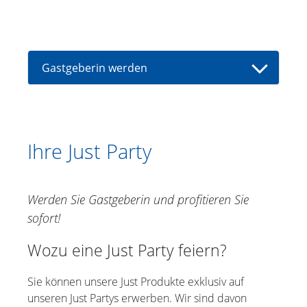
Gastgeberin werden
Ihre Just Party
Ihre Party-Vorteile
Ihre Just Party
Gleich loslegen
Wellness Punkte
Werden Sie Gastgeberin und profitieren Sie
sofort!
Wozu eine Just Party feiern?
Sie können unsere Just Produkte exklusiv auf
unseren Just Partys erwerben. Wir sind davon