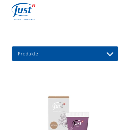
Produkte
Gastgeberin werden
Beraterin werden
Produkte
Ratgeber
Neue Produkte
Berater(in) finden
Angebote
High Light
Baden
Haarpflege