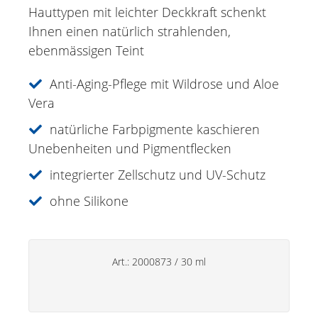
Vital Just Day Cream Edelweiss Alpine
Hauttypen mit leichter Deckkraft schenkt
rose
Ihnen einen natürlich strahlenden,
Vital Just Night Cream Edelweiss Alpine
ebenmässigen Teint
rose
Vital Just 24H Cream Edelweiss Alpine
Anti-Aging-Pflege mit Wildrose und Aloe
rose
Vera
Vital Just Serum Edelweiss Alpine rose
natürliche Farbpigmente kaschieren
Vital Just Hydro Gel Edelweiss Alpine
Unebenheiten und Pigmentflecken
rose
Vital Just Eye Contour Care Edelweiss
integrierter Zellschutz und UV-Schutz
Alpine
ohne Silikone
VITAL JUST CC Cream Medium
Just for Men
Art.:
2000873
/
30 ml
Aromatherapie
Sonnencreme