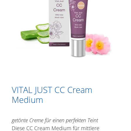
Katalog
Duschen
Körperpflege
Kräutercremen
Fußpflege
Gesichtspflege
Vital Just Face Tonic Edelweiss Alpine
rose
VITAL JUST CC Cream
Vital Just Make-up Remover Edelweiss
Alpine rose
Medium
Vital Just CleansingGel Edelweiss
Alpine rose
Vital Just Peeling Edelweiss Alpine rose
getönte Creme für einen perfekten Teint
Vital Just Mask Edelweiss Alpine rose
Diese CC Cream Medium für mittlere