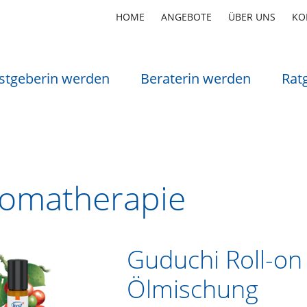
HOME
ANGEBOTE
ÜBER UNS
KO
stgeberin werden
Beraterin werden
Rat
omatherapie
Guduchi Roll-on
Ölmischung