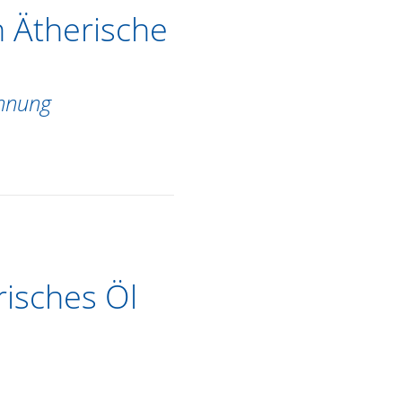
n Ätherische
annung
risches Öl