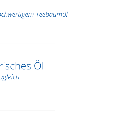
ochwertigem Teebaumöl
risches Öl
ugleich