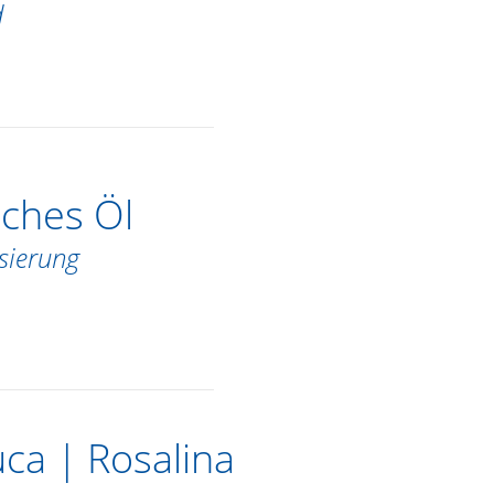
d
sches Öl
sierung
ca | Rosalina