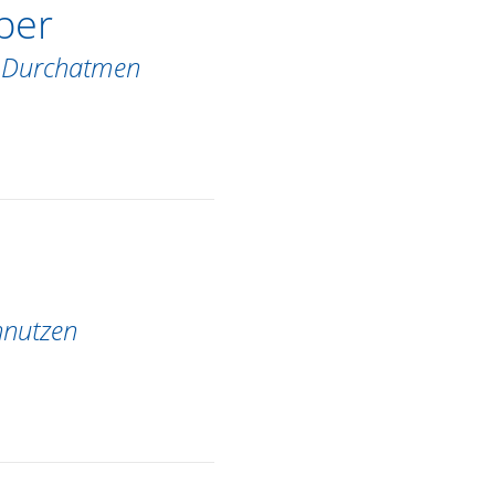
ber
m Durchatmen
hnutzen