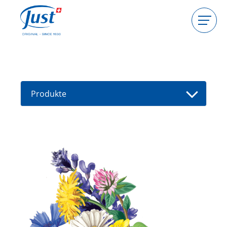
Produkte
Gastgeberin werden
Beraterin werden
Produkte
Ratgeber
Neue Produkte
Berater(in) finden
Angebote
High Light
Baden
Haarpflege