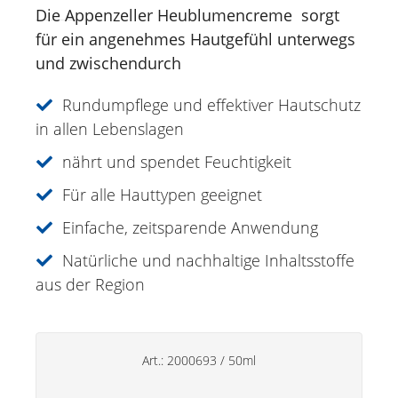
Die Appenzeller Heublumencreme sorgt
Eucasol Zerstäuber
für ein angenehmes Hautgefühl unterwegs
Appenzeller Heublumencreme
und zwischendurch
Augentrost Augenlidspray
Herbal Active Fluid Massage Roll-on
Rundumpflege und effektiver Hautschutz
in allen Lebenslagen
Lippenpflege
nährt und spendet Feuchtigkeit
Deos
Für alle Hauttypen geeignet
Handpflege
Einfache, zeitsparende Anwendung
Haushaltsprodukte
Natürliche und nachhaltige Inhaltsstoffe
aus der Region
Art.:
2000693
/
50ml