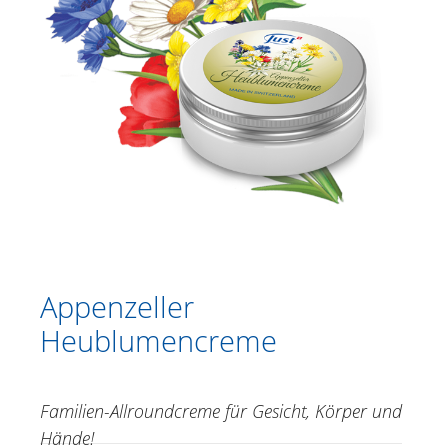
Katalog
Duschen
Körperpflege
Kräutercremen
Fußpflege
Gesichtspflege
Just for Men
Aromatherapie
Appenzeller
Heublumencreme
Sonnencreme
Spezialitäten
Familien-Allroundcreme für Gesicht, Körper und
31 Kräuter 20ml
Hände!
Alpenkräuterbalsam