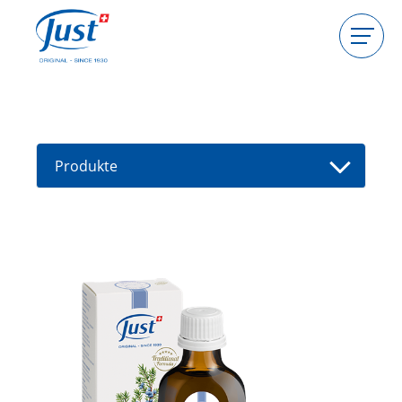
Produkte
Gastgeberin werden
Beraterin werden
Produkte
Ratgeber
Neue Produkte
Berater(in) finden
Angebote
High Light
Baden
Massagebürste
Eucasol Badesalz