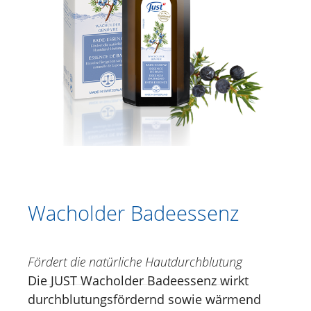
Heublume | Edelweiss Schaumbad
Thymian Badeessenz
Wacholder Badeessenz
San'Activ Kräuterbadesalz
Haarpflege
Katalog
Duschen
Körperpflege
Wacholder Badeessenz
Kräutercremen
Fußpflege
Fördert die natürliche Hautdurchblutung
Gesichtspflege
Die JUST Wacholder Badeessenz wirkt
durchblutungsfördernd sowie wärmend
Just for Men