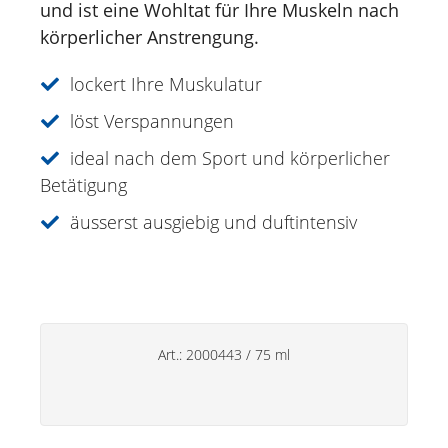
und ist eine Wohltat für Ihre Muskeln nach
körperlicher Anstrengung.
Aromatherapie
Sonnencreme
lockert Ihre Muskulatur
Spezialitäten
löst Verspannungen
ideal nach dem Sport und körperlicher
Lippenpflege
Betätigung
Deos
äusserst ausgiebig und duftintensiv
Handpflege
Haushaltsprodukte
Art.:
2000443
/
75 ml