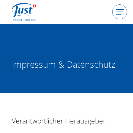
Produkte
Gastgeberin werden
Beraterin werden
Ratgeber
Impressum & Datenschutz
Berater(in) finden
Verantwortlicher Herausgeber