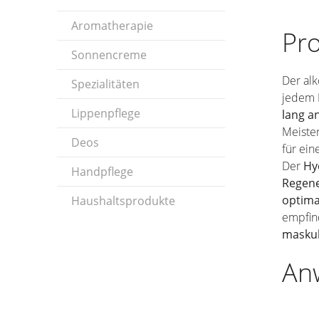
Aromatherapie
Pr
Sonnencreme
Der alk
Spezialitäten
jedem
Lippenpflege
lang a
Meister
Deos
für ein
Der
Hy
Handpflege
Regene
optima
Haushaltsprodukte
empfind
maskul
An