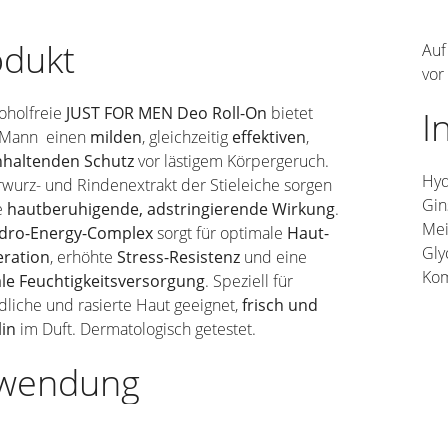
odukt
Auf
vor
oholfreie
JUST FOR MEN Deo Roll-On
bietet
I
 Mann einen
milden
, gleichzeitig
effektiven
,
nhaltenden Schutz
vor lästigem Körpergeruch.
Hyd
wurz- und Rindenextrakt der Stieleiche sorgen
Gin
e
hautberuhigende, adstringierende Wirkung
.
Mei
dro-Energy-Complex
sorgt für optimale
Haut-
Gly
ration
, erhöhte
Stress-Resistenz
und eine
Kom
le Feuchtigkeitsversorgung
. Speziell für
liche und rasierte Haut geeignet,
frisch und
in
im Duft. Dermatologisch getestet.
wendung