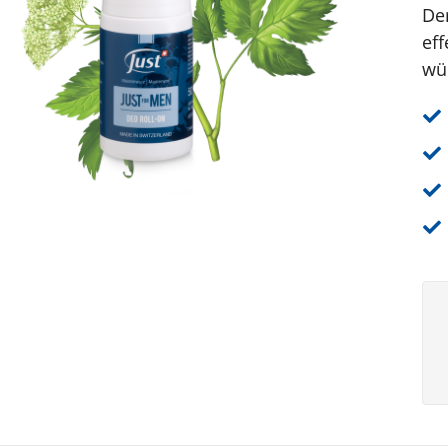
De
eff
wü