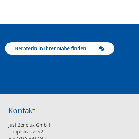
Beraterin in Ihrer Nähe finden
Kontakt
Just Benelux GmbH
Hauptstrasse 52
B-4780 Sankt-Vith