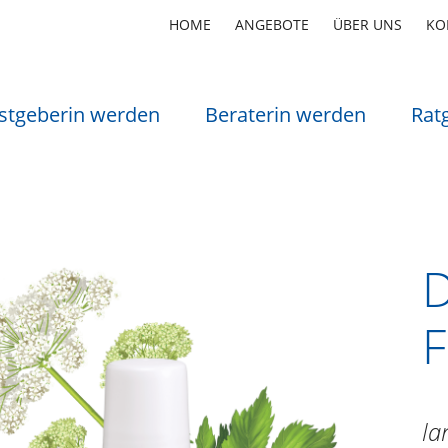
HOME
ANGEBOTE
ÜBER UNS
KO
stgeberin werden
Beraterin werden
Rat
D
la