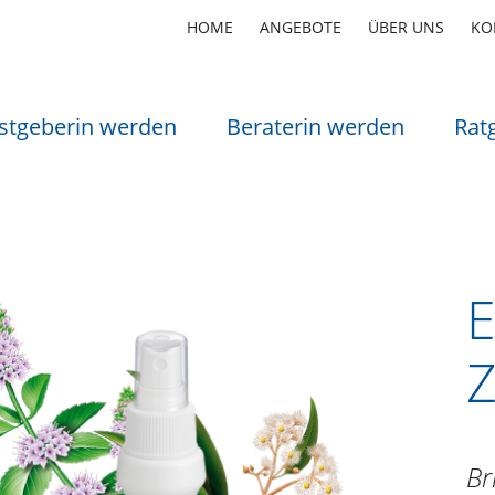
HOME
ANGEBOTE
ÜBER UNS
KO
stgeberin werden
Beraterin werden
Rat
E
Z
Br