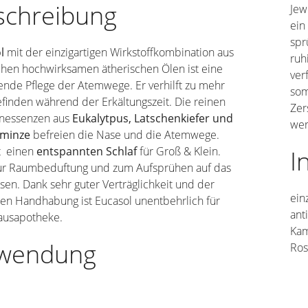
schreibung
Jew
ein
spr
ol
mit der einzigartigen Wirkstoffkombination aus
ruh
chen hochwirksamen ätherischen Ölen ist eine
ver
ende Pflege der Atemwege. Er verhilft zu mehr
som
finden während der Erkältungszeit. Die reinen
Zer
enessenzen aus
Eukalytpus, Latschenkiefer und
wer
rminze
befreien die Nase und die Atemwege.
t einen
entspannten Schlaf
für Groß & Klein.
I
zur Raumbeduftung und zum Aufsprühen auf das
sen. Dank sehr guter Verträglichkeit und der
ein
hen Handhabung ist Eucasol unentbehrlich für
ant
ausapotheke.
Kam
wendung
Ros