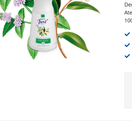
Der
At
100