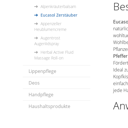
Be
Alpenkräuterbalsam
Eucasol Zerstäuber
Eucas
Appenzeller
natürli
Heublumencreme
wohltu
Augentrost
Wohlbe
Augenlidspray
Pflanz
Herbal Active Fluid
Pfeffe
Massage Roll-on
Förder
Ideal 
Lippenpflege
Kopfkis
Deos
einfac
jede H
Handpflege
An
Haushaltsprodukte