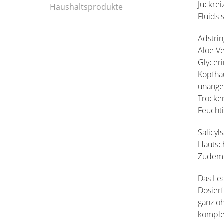
Juckrei
Haushaltsprodukte
Fluids 
Adstri
Aloe V
Glyceri
Kopfhau
unange
Trocken
Feuchti
Salicyl
Hautsc
Zudem w
Das Lea
Dosierf
ganz oh
komplet