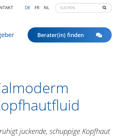
NTAKT
DE
FR
NL
geber
Berater(in) finden
Calmoderm
opfhautfluid
ruhigt juckende, schuppige Kopfhaut