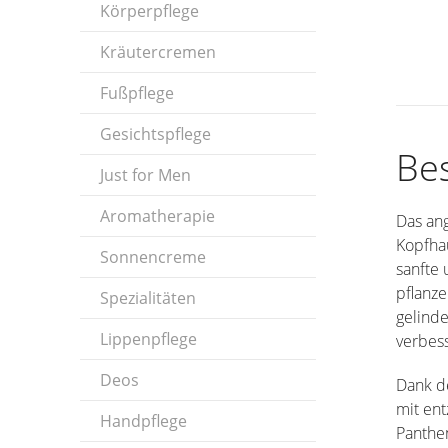
Körperpflege
Kräutercremen
Fußpflege
Gesichtspflege
Be
Just for Men
Aromatherapie
Das an
Kopfhau
Sonnencreme
sanfte 
pflanze
Spezialitäten
gelinde
Lippenpflege
verbess
Deos
Dank de
mit en
Handpflege
Panthen