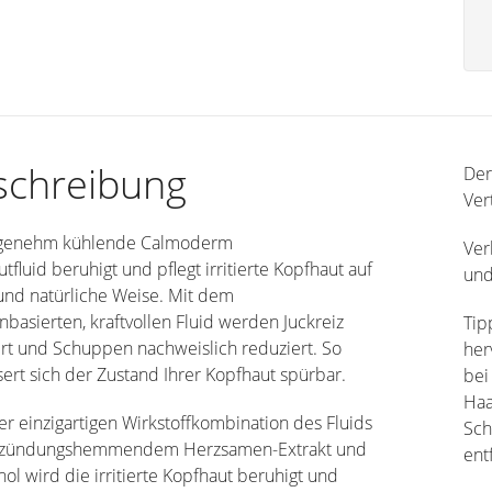
schreibung
Der
Ver
genehm kühlende Calmoderm
Ver
tfluid beruhigt und pflegt irritierte Kopfhaut auf
und
und natürliche Weise. Mit dem
nbasierten, kraftvollen Fluid werden Juckreiz
Tip
rt und Schuppen nachweislich reduziert. So
her
ert sich der Zustand Ihrer Kopfhaut spürbar.
bei
Haa
r einzigartigen Wirkstoffkombination des Fluids
Sch
tzündungshemmendem Herzsamen-Extrakt und
ent
ol wird die irritierte Kopfhaut beruhigt und