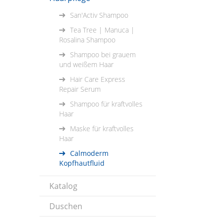
San'Activ Shampoo
Tea Tree | Manuca |
Rosalina Shampoo
Shampoo bei grauem
und weißem Haar
Hair Care Express
Repair Serum
Shampoo für kraftvolles
Haar
Maske für kraftvolles
Haar
Calmoderm
Kopfhautfluid
Katalog
Duschen