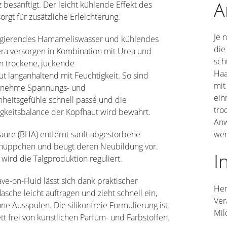
A
z besänftigt. Der leicht kühlende Effekt des
sorgt für zusätzliche Erleichterung.
Je 
ngierendes Hamameliswasser und kühlendes
die
era versorgen in Kombination mit Urea und
sch
n trockene, juckende
Haa
t langanhaltend mit Feuchtigkeit. So sind
mit
nehme Spannungs- und
ein
heitsgefühle schnell passé und die
tro
gkeitsbalance der Kopfhaut wird bewahrt.
Anw
säure (BHA) entfernt sanft abgestorbene
wer
hüppchen und beugt deren Neubildung vor.
I
ird die Talgproduktion reguliert.
ve-on-Fluid lässt sich dank praktischer
Her
lasche leicht auftragen und zieht schnell ein,
Ver
ne Ausspülen. Die silikonfreie Formulierung ist
Mil
t frei von künstlichen Parfüm- und Farbstoffen.