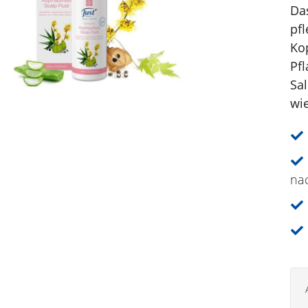
Da
pf
Kop
Pf
Sa
wie
na