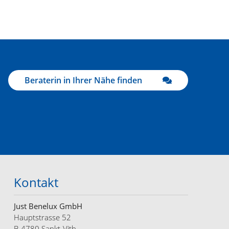
Beraterin in Ihrer Nähe finden
Kontakt
Just Benelux GmbH
Hauptstrasse 52
B-4780 Sankt-Vith