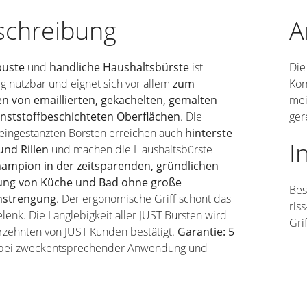
schreibung
A
buste
und
handliche Haushaltsbürste
ist
Die
tig nutzbar und eignet sich vor allem
zum
Kom
en von emaillierten, gekachelten, gemalten
mei
nststoffbeschichteten Oberflächen
. Die
ger
 eingestanzten Borsten erreichen auch
hinterste
I
und Rillen
und machen die Haushaltsbürste
ampion in der zeitsparenden, gründlichen
ung von Küche und Bad ohne große
Bes
nstrengung
. Der ergonomische Griff schont das
ris
enk. Die Langlebigkeit aller JUST Bürsten wird
Gri
hrzehnten von JUST Kunden bestätigt.
Garantie: 5
bei zweckentsprechender Anwendung und