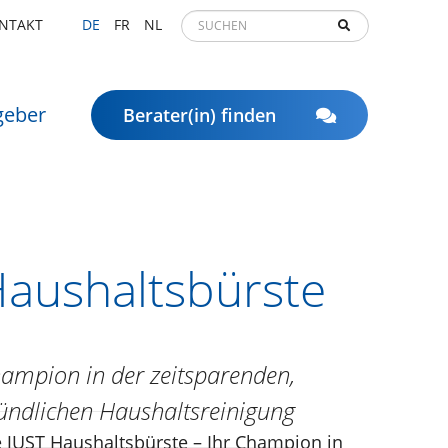
NTAKT
DE
FR
NL
geber
Berater(in) finden
aushaltsbürste
ampion in der zeitsparenden,
ündlichen Haushaltsreinigung
e JUST Haushaltsbürste – Ihr Champion in