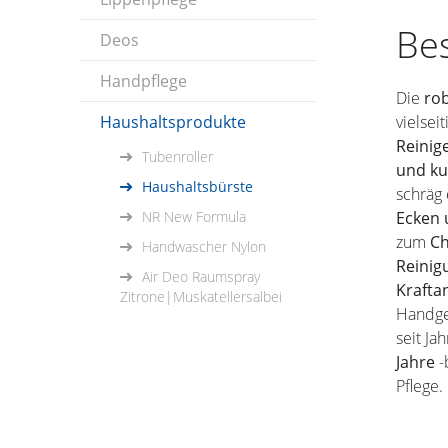
Be
Deos
Handpflege
Die
ro
Haushaltsprodukte
vielsei
Reinig
Tubenroller
und ku
Haushaltsbürste
schräg
NR New Formula
Ecken 
zum
Ch
Handwascher Nylon
Reinig
Air Deo Raumspray
Krafta
Zitrone|Muskatellersalbei
Handgel
seit Ja
Jahre
-
Pflege.