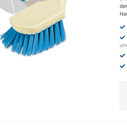
de
Ha
und