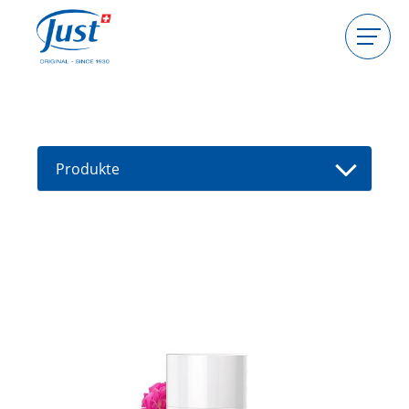
Produkte
Gastgeberin werden
Beraterin werden
Produkte
Ratgeber
Neue Produkte
Berater(in) finden
Angebote
High Light
Baden
Haarpflege