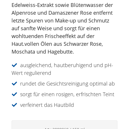
Vital Just Day Cream Edelweiss Alpine
Edelweiss-Extrakt sowie Blütenwasser der
rose
Alpenrose und Damaszener Rose entfernt
Vital Just Night Cream Edelweiss Alpine
letzte Spuren von Make-up und Schmutz
rose
auf sanfte Weise und sorgt für einen
Vital Just 24H Cream Edelweiss Alpine
wohltuenden Frischeeffekt auf der
rose
Haut.vollen Ölen aus Schwarzer Rose,
Vital Just Serum Edelweiss Alpine rose
Moschata und Hagebutte.
Vital Just Hydro Gel Edelweiss Alpine
rose
ausgleichend, hautberuhigend und pH-
Vital Just Eye Contour Care Edelweiss
Wert regulierend
Alpine
rundet die Gesichtsreinigung optimal ab
VITAL JUST CC Cream Medium
sorgt für einen rosigen, erfrischten Teint
Just for Men
verfeinert das Hautbild
Aromatherapie
Sonnencreme