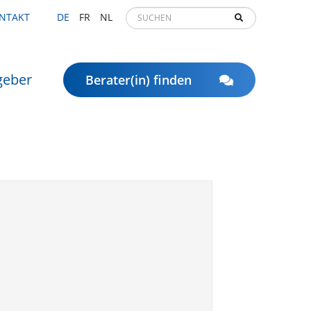
NTAKT
DE
FR
NL
geber
Berater(in) finden