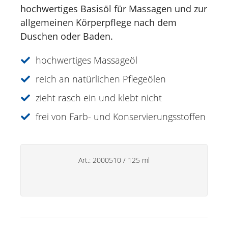
hochwertiges Basisöl für Massagen und zur
Just for Men
allgemeinen Körperpflege nach dem
Aromatherapie
Duschen oder Baden.
Sonnencreme
hochwertiges Massageöl
Spezialitäten
reich an natürlichen Pflegeölen
Lippenpflege
zieht rasch ein und klebt nicht
frei von Farb- und Konservierungsstoffen
Deos
Handpflege
Haushaltsprodukte
Art.:
2000510
/
125 ml