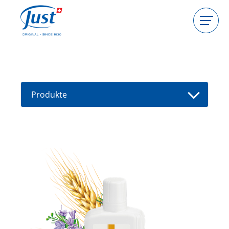
Produkte
Gastgeberin werden
Beraterin werden
Produkte
Ratgeber
Neue Produkte
Berater(in) finden
Angebote
High Light
Baden
Haarpflege