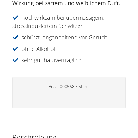
Wirkung bei zartem und weiblichem Duft.
Deos
Alpen-Lein Deo Roll-on
hochwirksam bei übermässigem,
Deo Plus Sensual Salbei | Edelraute
stressinduziertem Schwitzen
Edelweiss Deo Roll-on
schützt langanhaltend vor Geruch
Salbei Deo Plus Spray
ohne Alkohol
Malve Deo Roll-on
sehr gut hautverträglich
JUST FOR MEN Deo Roll-on
Handpflege
Haushaltsprodukte
Art.:
2000558
/
50 ml
Beschreibung