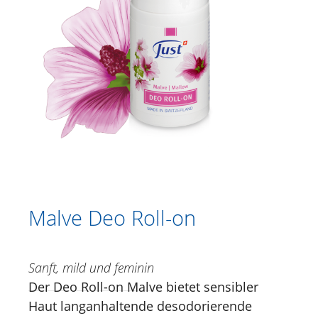
Katalog
Duschen
Körperpflege
Kräutercremen
Fußpflege
Gesichtspflege
Just for Men
Aromatherapie
Malve Deo Roll-on
Sonnencreme
Sanft, mild und feminin
Spezialitäten
Der Deo Roll-on Malve bietet sensibler
Lippenpflege
Haut langanhaltende desodorierende