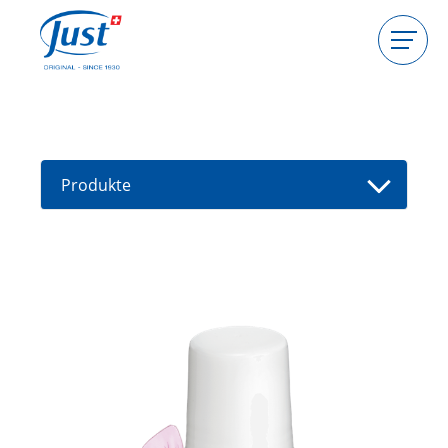
Produkte
Gastgeberin werden
Beraterin werden
Produkte
Ratgeber
Neue Produkte
Berater(in) finden
Angebote
High Light
Baden
Haarpflege