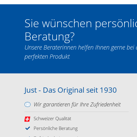
Sie wünschen persönli
Beratung?
Unsere Beraterinnen helfen Ihnen gerne be
perfekten Produkt
Just - Das Original seit 1930
Wir garantieren für Ihre Zufriedenheit
Schweizer Qualität
Persönliche Beratung