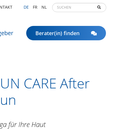
NTAKT
DE
FR
NL
geber
Berater(in) finden
UN CARE After
Sun
ga für Ihre Haut