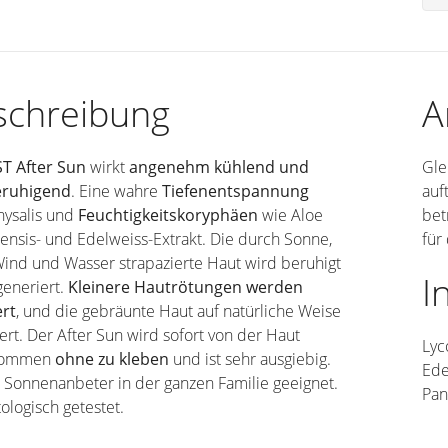
schreibung
A
ST After Sun
wirkt
angenehm kühlend und
Gle
eruhigend
. Eine wahre
Tiefenentspannung
auf
hysalis und
Feuchtigkeitskoryphäen
wie Aloe
bet
nsis- und Edelweiss-Extrakt. Die durch Sonne,
für
ind und Wasser strapazierte Haut wird beruhigt
I
generiert.
Kleinere Hautrötungen werden
ert
, und die gebräunte Haut auf natürliche Weise
ert. Der After Sun wird sofort von der Haut
Lyc
nommen
ohne zu kleben
und ist sehr ausgiebig.
Ede
e Sonnenanbeter in der ganzen Familie geeignet.
Pan
logisch getestet.