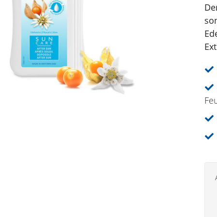
De
so
Ede
Ext
Feu