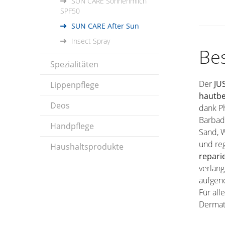
SUN CARE Sonnenmilch
SPF50
SUN CARE After Sun
Insect Spray
Be
Spezialitäten
Der
JU
Lippenpflege
hautb
Deos
dank P
Barbade
Handpflege
Sand, W
und re
Haushaltsprodukte
repari
verläng
aufge
Für all
Dermato