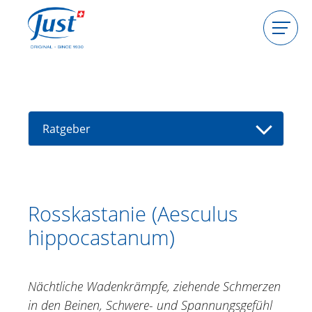
Produkte
Gastgeberin werden
Beraterin werden
Ratgeber
Ratgeber
Kräuterlexikon
Berater(in) finden
Aloe Vera
Rosskastanie (Aesculus
Alpenrose
hippocastanum)
Arganöl
Arnika
Ballonrebe, Herzsamen
Nächtliche Wadenkrämpfe, ziehende Schmerzen
Echinacea
in den Beinen, Schwere- und Spannungsgefühl