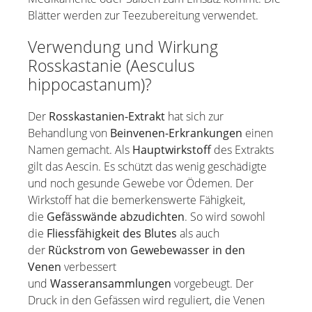
Salbei
Blätter werden zur Teezubereitung verwendet.
Salz vom Toten Meer
Verwendung und Wirkung
Sanddorn / Sanddornfruchtfleischöl
Rosskastanie (Aesculus
Sandelholz
hippocastanum)?
Schwarzkümmelöl
Der
Rosskastanien-Extrakt
hat sich zur
Spirulina
Behandlung von
Beinvenen-Erkrankungen
einen
Teebaumöl
Namen gemacht. Als
Hauptwirkstoff
des Extrakts
Teufelskralle
gilt das Aescin. Es schützt das wenig geschädigte
Thymian
und noch gesunde Gewebe vor Ödemen. Der
Wirkstoff hat die bemerkenswerte Fähigkeit,
Wacholder
die
Gefässwände abzudichten
. So wird sowohl
Wallwurz
die
Fliessfähigkeit des Blutes
als auch
Weihrauch
der
Rückstrom von Gewebewasser in den
Venen
verbessert
und
Wasseransammlungen
vorgebeugt. Der
Druck in den Gefässen wird reguliert, die Venen