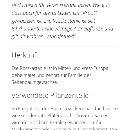
sind typisch für Venenerkrankungen. Wie gut,
Edelweiss
dass auch für dieses Leiden ein „Kraut“
Eukalyptus
gewachsen ist. Die Rosskastanie ist seit
Gartenkresse
Jahrhunderten eine wichtige Arzneipflanze und
Guduchi
gilt als wahrer „Venenfreund“.
Kamille
Lavendel
Herkunft
Malve
Mäusedorn
Die Rosskastanie ist in Mittel- und West-Europa
Melisse
beheimatet und gehört zur Familie der
Seifenbaumgewächse.
Nachtkerzenöl
Physalis
Verwendete Pflanzenteile
Ringelblume
Im Frühjahr ist der Baum unverkennbar durch seine
Rosskastanie
weisse oder rote Blütenpracht. Aus den Samen
Rotes Weinlaub
wird der kostbare Extrakt gewonnen der für
Sacha Inchi Öl
Medikamente oder Salben zum Einsatz kommt. Die