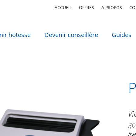
ACCUEIL
OFFRES
A PROPOS
CO
nir hôtesse
Devenir conseillère
Guides
P
Vi
go
Ave