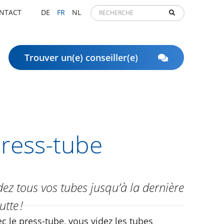
NTACT
DE
FR
NL
Trouver un(e) conseiller(e)
ress-tube
dez tous vos tubes jusqu’à la dernière
utte !
c le press-tube, vous videz les tubes