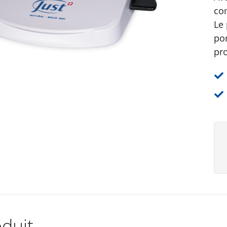
co
Le
por
pr
duit