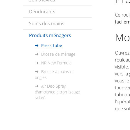
Déodorants
Ce rou
facile
Soins des mains
Mo
Produits ménagers
Press-tube
Ouvrez 
Brosse de ménage
rouleau
NR New Formula
visible
Brosse à mains et
vers la
ongles
vous le
Air Deo Spray
tour ve
d'ambiance citron|sauge
tubopre
sclaré
l’opéra
que vot