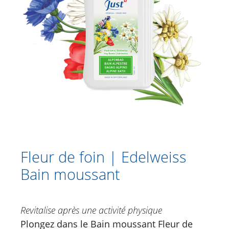
Fleur de foin | Edelweiss Bain
moussant
Thym essence de bain
Genièvre essence de bain
San'Activ Sel de bain aux herbes
Soins de cheveux
Catalogue
Douche
Fleur de foin | Edelweiss
Soins corporels
Bain moussant
Crèmes à base de plantes
Soins des pieds
Revitalise après une activité physique
Soins du visage
Plongez dans le Bain moussant Fleur de