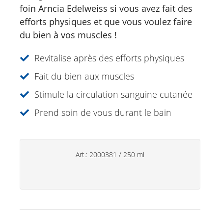
Just for Men
foin Arncia Edelweiss si vous avez fait des
efforts physiques et que vous voulez faire
Aromathérapie
du bien à vos muscles !
Soins de soleil
Revitalise après des efforts physiques
Spécialités
Fait du bien aux muscles
Soins lèvres
Stimule la circulation sanguine cutanée
Déodorants
Prend soin de vous durant le bain
Soins des mains
Produits ménagers
Art.:
2000381
/
250 ml