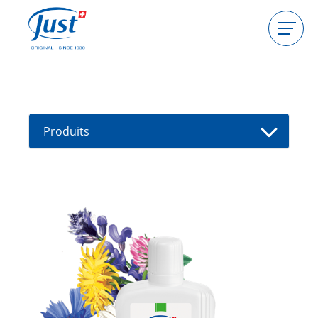
Produits
Devenir hôtesse
Devenir conseillère
Produits
Guides
Nouveaux produits
Trouver un(e) conseiller(e)
Offres
High Light
Bain
Brosse de massage
Sel de bain Eucasol