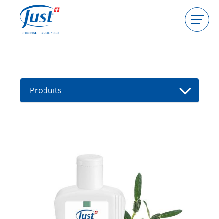
Produits
Devenir hôtesse
Devenir conseillère
Produits
Guides
Nouveaux produits
Trouver un(e) conseiller(e)
Offres
High Light
Bain
Soins de cheveux