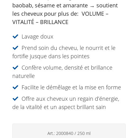
baobab, sésame et amarante → soutient
Soins du visage
les cheveux pour plus de: VOLUME –
Just for Men
VITALITÉ – BRILLANCE
Aromathérapie
Lavage doux
Soins de soleil
Prend soin du cheveu, le nourrit et le
fortifie jusque dans les pointes
Spécialités
Confère volume, densité et brillance
Soins lèvres
naturelle
Déodorants
Facilite le démêlage et la mise en forme
Soins des mains
Offre aux cheveux un regain d’énergie,
de la vitalité et un aspect brillant sain
Produits ménagers
Art.:
2000840
/
250 ml